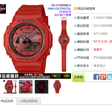
商品詳細規格
商品廠牌
:
CASIO(卡西歐
商品型號
:
GA-2100RR
建議售價
:
NT＄3900
NT＄3120 (
網路特價
:
規劃中
網購紅利
:
門市特價
:
門市價格同網
庫存表示
:
庫存很少
商品說明
商品問與答