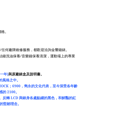
價格。
任何廠牌維修服務，都歡迎洽詢金響鐘錶。
/
咕鐘洗油保養
音樂鐘保養清潔，運動場上的專業
/
一年
)
與原廠錶盒及說明書。
的風格之中。
HOCK
；
6900
，雋永的文化代表，至今深受各年齡
感的
2100
。
。反轉
LCD
與錶身各處點綴的黑色，和鮮豔的紅
的堅韌理念。