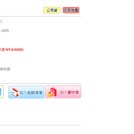
)
B-4DR
原價:
NT＄3900
)
路特價