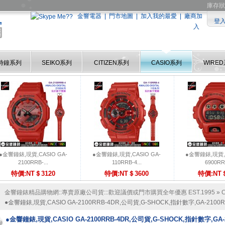
庫存狀
金響電器
|
門市地圖
|
加入我的最愛
|
廠商加
登
入
時鐘系列
SEIKO系列
CITIZEN系列
CASIO系列
WIRE
●金響鐘錶,現貨,CASIO GA-
●金響鐘錶,現貨,CASIO GA-
●金響鐘錶,現貨,C
2100RRB-...
110RRB-4...
6900RRB
特價:NT＄3120
特價:NT＄3600
特價:NT＄
金響鐘錶精品購物網::專賣原廠公司貨:::歡迎議價或門市購買全年優惠 EST.1995
»
●金響鐘錶,現貨,CASIO GA-2100RRB-4DR,公司貨,G-SHOCK,指針數字,GA-2100R
●金響鐘錶,現貨,CASIO GA-2100RRB-4DR,公司貨,G-SHOCK,指針數字,GA-2