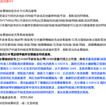
現貨供應中
!!
金響鐘錶提供全方位商品服務
賣場沒刊登的其他款式時鐘
手錶或其他廠牌時鐘
手錶，都歡迎詢問價格。
/
/
台灣公司貨的任何商品
音樂鐘
咕咕鐘
掛鐘
座鐘
鬧鐘
都歡迎詢問價格。
RHYTHM
(
/
/
/
/
)
日本國內販售的任何廠牌音樂鐘
咕咕鐘
掛鐘
座鐘
鬧鐘都可以提供代購服務歡迎詢問
/
/
/
/
金響鐘錶提供專業維修服務
●手錶換電池
換錶帶
換玻璃
任何廠牌機械錶洗油保養服務
日系太陽能錶換太陽能電池
/
/
/
/
●任何音樂掛鐘
掛鐘
座鐘
鬧鐘
德國機械鐘
石英鐘
咕咕鐘
座鐘
鬧鐘，德國機械鐘咕
/
/
/
/
/
/
/
/
計時器與戶外鐘等特鐘或專業碼錶如有維修的需求，都歡迎洽詢金響鐘錶。
●提供日本電波標準鐘與音樂鐘改時區服務。
金響鐘錶販售之
CASIO
手錶皆為台灣
CASIO
原廠代理之公司貨，附有
原廠保證書
(
保固
時尚達人和運動員的最愛錶款，鮮紅色的經典
G-SHOCK
，讓您沉浸在大膽鮮豔又堅韌
隆重推出
G-SHOCK
紅色系列的四個經典款：永不過時的
5600
，直接承襲自首款
G-S
層的粉絲喜愛；搭配超大錶殼、搶眼又大膽的
110
；以及採用八角形錶圈、展現流線美
錶面採用紅色蒸鍍處理，與紅色錶帶和錶圈融為一體，戲劇性的質感對比展現強勢氣息
色形成搶眼對比，黑色點綴提升了整體設計的視覺衝擊效果，充分傳達
G-SHOCK
獨到
錶圈和錶帶的關鍵樹脂零件採用生質樹脂製成，這種材料能減少對環境的衝擊。
這些色彩繽紛的手錶是您絕佳的街頭時尚配件，適合您最休閒愜意的風格。
原廠建議售價：
NT$3,900
錶殼與錶圈材質：碳
/
生質樹脂