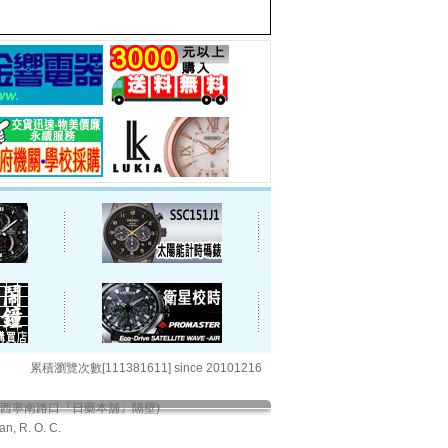
累積瀏覽次數[111381611] since 20101216
與西寧南路口『日藥本舖』隔壁)
an, R. O. C.