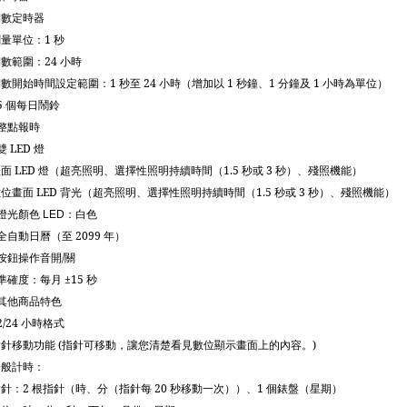
倒數定時器
測量單位：
1
秒
倒數範圍：
24
小時
倒數開始時間設定範圍：
1
秒至
24
小時（增加以
1
秒鐘、
1
分鐘及
1
小時為單位）
5
個每日鬧鈴
整點報時
雙
LED
燈
錶面
LED
燈（超亮照明、選擇性照明持續時間（
1.5
秒或
3
秒）、殘照機能）
數位畫面
LED
背光（超亮照明、選擇性照明持續時間（
1.5
秒或
3
秒）、殘照機能）
燈光顏色
：白色
LED
全自動日曆（至
2099
年）
按鈕操作音開
/
關
準確度：每月
±
15
秒
其他商品特色
2/24
小時格式
指針移動功能
(
指針可移動，讓您清楚看見數位顯示畫面上的內容。
)
一般計時：
指針：
2
根指針（時、分（指針每
20
秒移動一次））、
1
個錶盤（星期）