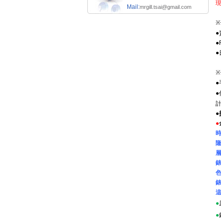
Mail:
mrgill.tsai@gmail.com
※
●
●
●
※
●
●
●