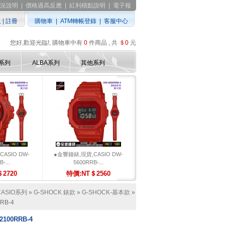
況說明
|
價格過高反應
|
紅利積點說明
|
電子報
入
|
註冊
購物車
|
ATM轉帳登錄
|
客服中心
您好,歡迎光臨!, 購物車中有
0
件商品 , 共
＄0
元
D系列
ALBA系列
其他系列
ASIO DW-
●金響鐘錶,現貨,CASIO DW-
-...
5600RRB-...
2720
特價:NT＄2560
CASIO系列
»
G-SHOCK 錶款
»
G-SHOCK-基本款
»
RB-4
100RRB-4