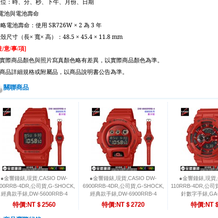
數位：時、分、秒、下午、月份、日期
電池與電池壽命
約略電池壽命：使用
SR726W × 2
為
3
年
錶殼尺寸（長×
寬×
高）：
48.5 × 45.4 × 11.8 mm
注
意
事
項
/
/
/
]
實際商品顏色與照片寫真顏色略有差異，以實際商品顏色為準。
商品詳細規格或附屬品，以商品說明書公告為準。
關聯商品
●金響鐘錶,現貨,CASIO DW-
●金響鐘錶,現貨,CASIO DW-
●金響鐘錶,現貨,C
600RRB-4DR,公司貨,G-SHOCK,
6900RRB-4DR,公司貨,G-SHOCK,
110RRB-4DR,公司
經典款手錶,DW-5600RRB-4
經典款手錶,DW-6900RRB-4
針數字手錶,GA-1
特價:NT＄2560
特價:NT＄2720
特價:NT＄