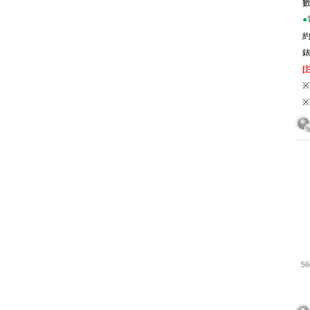
●
[
※
※
5