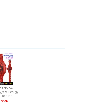
ASIO GA-
貨,G-SHOCK,指
10RRB-4
3600