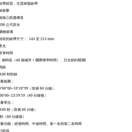
錶帶材質：生質樹脂錶帶
耐衝擊
碳核心防護構造
200
公尺防水
礦物玻璃
相容的錶帶尺寸：
145
至
215 mm
夜光
世界時間
1
個時區（
48
個城市
+
國際標準時間）、日光節約開
/
關
碼錶
/100
秒秒錶
測量範圍：
0'00"00~59'59"99
（首個
60
分鐘）
:00'00~23:59'59
（
60
分鐘後）
測量單位：
/100
秒（首個
60
分鐘）
秒（
60
分鐘後）
測量功能：經過時間、中途時間、第一名與第二名時間
計時器