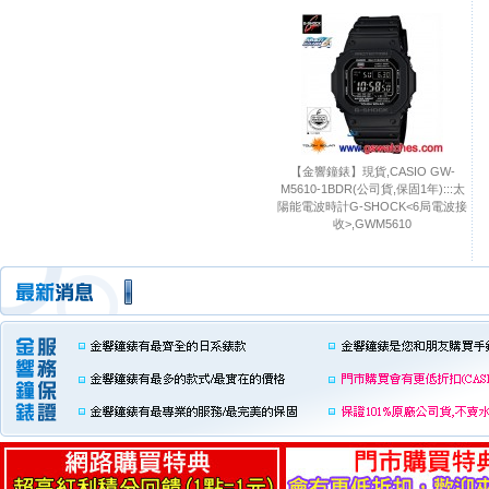
【金響鐘錶】現貨,CASIO GW-
M5610-1BDR(公司貨,保固1年):::太
陽能電波時計G-SHOCK<6局電波接
收>,GWM5610