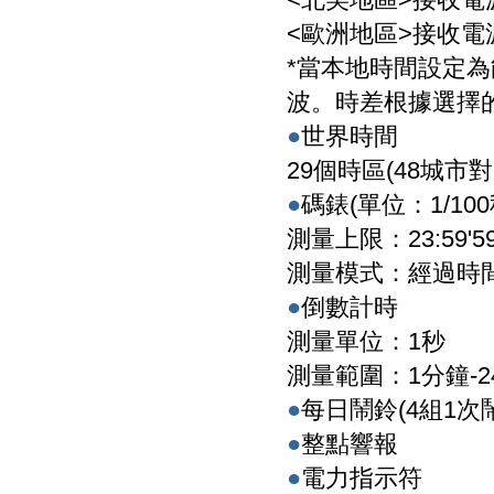
<歐洲地區>接收電波：M
*當本地時間設定
波。時差根據選擇
●
世界時間
29個時區(48城市
●
碼錶(單位：1/100
測量上限：23:59'59
測量模式：經過時
●
倒數計時
測量單位：1秒
測量範圍：1分鐘-
●
每日鬧鈴(4組1次
●
整點響報
●
電力指示符