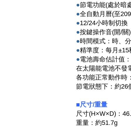
●
節電功能(處於暗
●
全自動月曆(至209
●
12/24小時制切換
●
按鍵操作音(開/關)
●
時間模式：時、分
●
精準度：每月±15
●
電池壽命估計值
在太陽能電池不發
各功能正常動作時：
節電狀態下：約26
■
尺寸
/
重量
尺寸
(H×W×D)
：
46
重量：約
51.7g