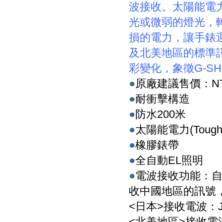
波接收。太陽能電
光或微弱的燈光，
損的電力，讓手錶
及北美地區的標準
彩變化，象徵
G-S
●
原廠建議售價：
N
●
耐衝擊構造
●
防水200米
●
太陽能電力(Tough S
●
橡膠錶帶
●
全自動EL照明
●
電波接收功能：自
收中國地區的訊號，
<日本>接收電波：J
<北美地區>接收電波