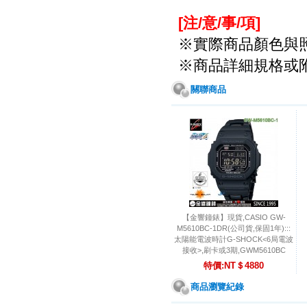
[
注
/
意
/
事
/
項
]
※實際商品顏色與
※
商品詳細規格或
關聯商品
【金響鐘錶】現貨,CASIO GW-
M5610BC-1DR(公司貨,保固1年):::
太陽能電波時計G-SHOCK<6局電波
接收>,刷卡或3期,GWM5610BC
特價:NT＄4880
商品瀏覽紀錄