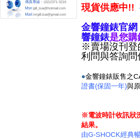
傳真專線：
(02)2371-3216
現貨供應中
!!
Msn:
gill_tsai@hotmail.com
Mail:
mrgill.tsai@gmail.com
金響鐘錶官網
響鐘錶
是您購
※賣場沒刊登
利問與答詢問
●
金響鐘錶販售之
C
證書
(
保固一年
)
與
※電波時計收訊狀
結果。
由
G-SHOCK
經典