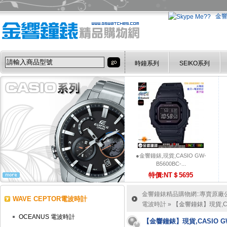
金
時鐘系列
SEIKO系列
●金響鐘錶,現貨,CASIO GW-
B5600BC-...
特價:NT＄5695
金響鐘錶精品購物網::專賣原廠公司
WAVE CEPTOR電波時計
電波時計
» 【金響鐘錶】現貨,CA
OCEANUS 電波時計
【金響鐘錶】現貨,CASIO GW