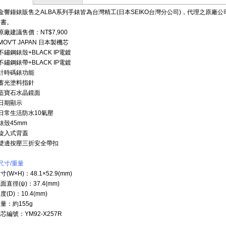
金響鐘錶販售之ALBA系列手錶皆為台灣精工(日本SEIKO台灣分公司)，代理之原廠
明書。
原廠建議售價：NT$7,900
MOV'T JAPAN 日本製機芯
不鏽鋼錶殼+BLACK IP電鍍
不鏽鋼錶帶+BLACK IP電鍍
計時碼錶功能
蓄光塗料指針
藍寶石水晶鏡面
日期顯示
日常生活防水10氣壓
錶殼45mm
旋入式背蓋
雙邊按壓三折安全帶扣
尺寸/重量
尺寸
(W×H)
：48.1
×52.9(mm)
鏡面直徑
(ψ)
：37.4
(mm)
厚度
(D)
：10.4
(mm)
量：約155
g
芯編號：YM92-X257R