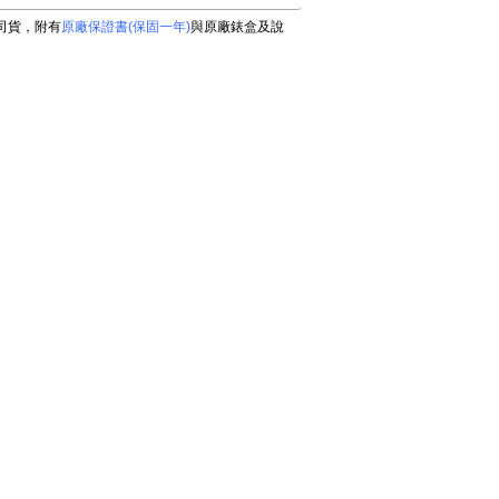
公司貨，附有
原廠保證書(保固一年)
與原廠錶盒及說