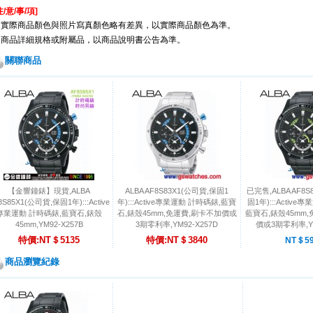
注/
意
/
事
/
項
]
※
實際商品顏色與照片寫真顏色略有差異，以實際商品顏色為準。
※
商品詳細規格或附屬品，以商品說明書公告為準。
關聯商品
【金響鐘錶】現貨,ALBA
ALBA AF8S83X1(公司貨,保固1
已完售,ALBA AF8S
8S85X1(公司貨,保固1年):::Active
年):::Active專業運動 計時碼錶,藍寶
固1年):::Active
專業運動 計時碼錶,藍寶石,錶殼
石,錶殼45mm,免運費,刷卡不加價或
藍寶石,錶殼45mm
45mm,YM92-X257B
3期零利率,YM92-X257D
價或3期零利率,YM
特價:NT＄5135
特價:NT＄3840
NT＄59
商品瀏覽紀錄