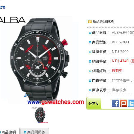
57R
商品詳細規格
商品廠牌
:
ALBA(雅柏錶
商品型號
:
AF8S79X1
建議售價
:
NT＄7900
NT＄4740 (
網路特價
:
規劃中
網購紅利
:
門市特價
:
門市特價中，歡
庫存表示
:
庫存很少
商品說明
商品問與答