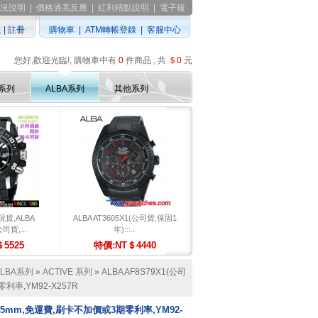
況說明
|
價格過高反應
|
紅利積點說明
|
電子報
入
|
註冊
購物車
|
ATM轉帳登錄
|
客服中心
您好,歡迎光臨!, 購物車中有
0
件商品 , 共
＄0
元
D系列
ALBA系列
其他系列
貨,ALBA
ALBA AT3605X1(公司貨,保固1
司貨,...
年):::...
5525
特價:NT＄4440
ALBA系列
»
ACTIVE 系列
» ALBA AF8S79X1(公司
利率,YM92-X257R
錶殼45mm,免運費,刷卡不加價或3期零利率,YM92-