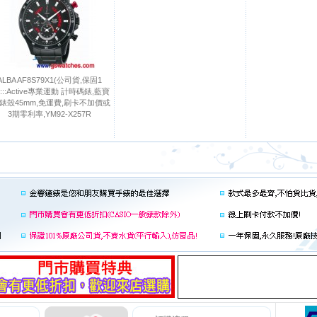
ALBA AF8S79X1(公司貨,保固1
:::Active專業運動 計時碼錶,藍寶
,錶殼45mm,免運費,刷卡不加價或
3期零利率,YM92-X257R