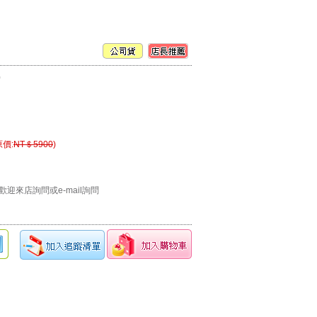
)
原價:
NT＄5900
)
迎來店詢問或e-mail詢問