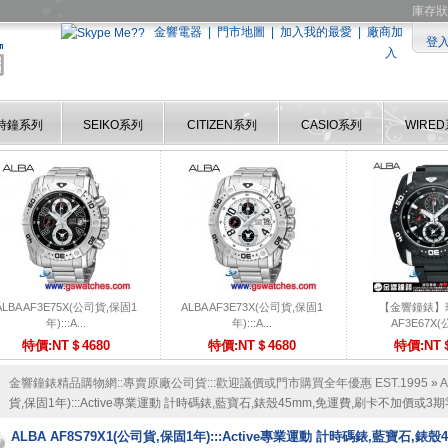
庫存狀
金響電器
|
門市地圖
|
加入我的最愛
|
廠商加
登
入
時鐘系列
SEIKO系列
CITIZEN系列
CASIO系列
WIRE
ALBA AF3E75X(公司貨,保固1
ALBA AF3E73X(公司貨,保固1
【金響鐘錶】現
年):::A...
年):::A...
AF3E67X(公
特價:NT＄4680
特價:NT＄4680
特價:NT＄
金響鐘錶精品購物網::專賣原廠公司貨:::歡迎議價或門市購買全年優惠 EST.1995
»
貨,保固1年):::Active專業運動 計時碼錶,藍寶石,錶殼45mm,免運費,刷卡不加價或3期零
ALBA AF8S79X1(公司貨,保固1年):::Active專業運動 計時碼錶,藍寶石,