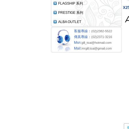
FLAGSHIP 系列
X2
PRESTIGE 系列
ALBA OUTLET
客服專線：
(02)2382-5522
傳真專線：
(02)2371-3216
Msn:
gill_tsai@hotmail.com
Mail:
mrgill.tsai@gmail.com