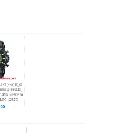
81X1(公司貨,保
專業運動 計時碼錶,
,免運費,刷卡不加
92-X257G
00