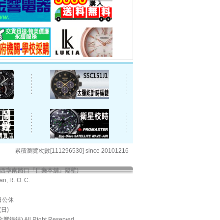
累積瀏覽次數[111296530] since 20101216
與西寧南路口『日藥本舖』隔壁)
an, R. O. C.
期日公休
日)
鐘錶) All Right Reserved