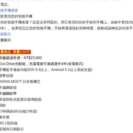
打電話。
智能手機搜索
輕鬆查找您的智能手機
有你的智能手機推遲？這是沒有問題的。用它來找到你的手錶到手機上。由錶中查找功
0
米）。如果您忘記您的智能手機，手錶將通過指針的蜂鳴聲，振動或旋轉告訴你當手
光能顯示
電量顯示
量商品 限量130只
原廠建議售價：NT$23,900
Eco-Drive光動能，充滿電後可連續運作4年(省電模式)
手機藍牙連線功能(IOS 9.3以上、Android 5.1以上系統支援)
撞擊偵測
JAPAN MOV'T 日本製機芯
●不鏽鋼錶殼
不鏽鋼錶帶
●單面防眩光藍寶石玻璃鏡面
鬧鈴
計時碼錶(60分鐘計時器)
萬年曆
JIS 1型防磁
●星期與日期顯示