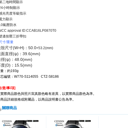
●第二地時間顯示
24小時制顯示
●感光亮度等級指示
電力顯示
10氣壓防水
NCC approval ID:CCAB16LP0870T0
●雙邊按壓三折帶扣
尺寸/重量
錶殼尺寸(W
H)：50.0
×
×53.2
(mm)
面直徑(ψ)：39.6(mm)
徑(ψ)：48.0(mm)
度(D)：15.5(mm)
量：約193g
芯編號：W770-S114055 CTZ-S8186
注/意/事/項
]
※實際商品顏色與照片寫真顏色略有差異，以實際商品顏色為準。
※商品詳細規格或附屬品，以商品說明書公告為準。
關聯商品