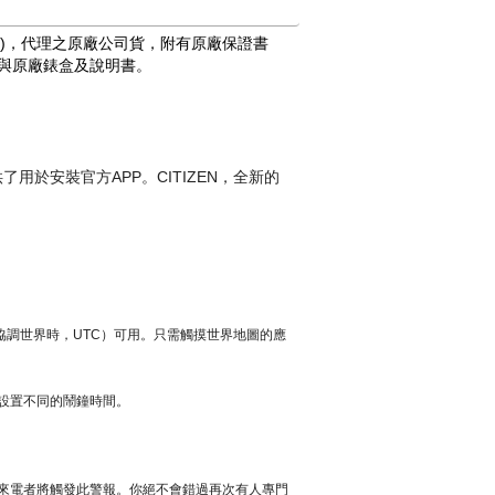
分公司)，代理之原廠公司貨，附有原廠保證書
)與原廠錶盒及說明書。
APP
CITIZEN
供了用於安裝官方
。
，全新的
協調世界時，
UTC
）可用。只需觸摸世界地圖的應
設置不同的鬧鐘時間。
來電者將觸發此警報。你絕不會錯過再次有人專門