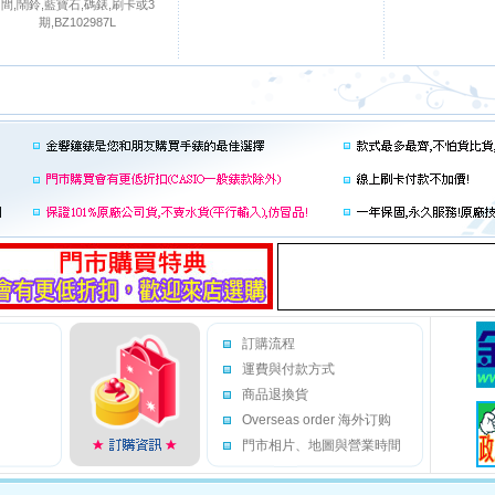
間,鬧鈴,藍寶石,碼錶,刷卡或3
期,BZ102987L
訂購流程
運費與付款方式
商品退換貨
Overseas order 海外订购
門市相片、地圖與營業時間