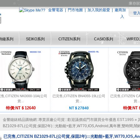
庫存狀
金響電器
|
門市地圖
|
加入我的最愛
|
廠商加
登
入
時鐘系列
SEIKO系列
CITIZEN系列
CASIO系列
WIRE
售,CITIZEN NK0000-10A(公司
已完售,CITIZEN BN4055-19L(公司
已完售,CITIZEN C
貨...
貨...
貨...
特價:NT＄12640
特價:NT＄
NT＄27840
金響鐘錶精品購物網::專賣原廠公司貨:::歡迎議價或門市購買全年優惠 EST.1995
»
BZ1029-87L(公司貨,保固2年):::光動能+藍牙,W770,IOS,Android,萬年曆,雙時間,
已完售,CITIZEN BZ1029-87L(公司貨,保固2年):::光動能+藍牙,W770,IOS