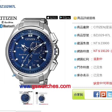
BZ102987L
商品詳細規格
商品廠牌
:
CITIZEN(星
商品型號
:
BZ1029-87L
建議售價
:
NT＄23900
NT＄19120 
網路特價
:
規劃中
網購紅利
:
門市特價
:
已完售
庫存表示
:
已完售
缺貨中!可即按