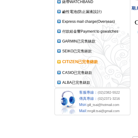
錶帶WATCHBAND
期,
鹼性電池(防止漏液設計)
Express mail charge(Overseas)
付款給金響Payment to gswatches
GARMIN已完售錶款
SEIKO已完售錶款
CITIZEN已完售錶款
CASIO已完售錶款
ALBA已完售錶款
客服專線：
(02)2382-5522
傳真專線：
(02)2371-3216
Msn:
gill_tsai@hotmail.com
Mail:
mrgill.tsai@gmail.com