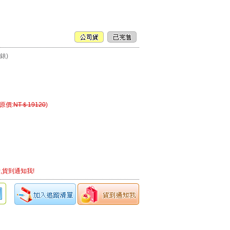
辰錶)
(原價:
NT＄19120
)
,貨到通知我!