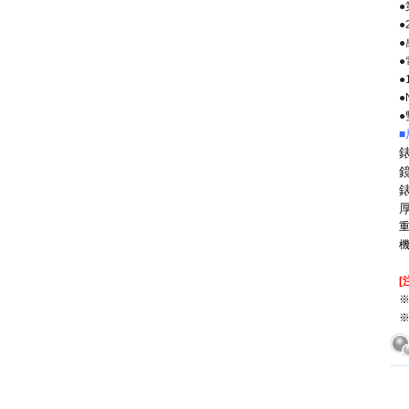
●
●
●
●
■
鏡
錶
厚
重
機
[