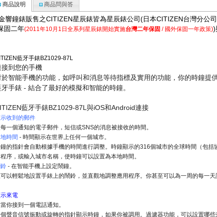
商品說明
商品問與答
●金響鐘錶販售之CITIZEN星辰錶皆為星辰錶公司(日本CITIZEN台灣
(保固二年
(
2011年10月1日全系列星辰錶開始實施
台灣二年保固
/ 國外保固一年政策)
ITIZEN
藍牙手錶
BZ1029-87L
連接到您的手機
對於智能手機的功能，如呼叫和消息等待指標及實用的功能，你的時鐘提
-
藍牙手錶
結合了最好的模擬和智能的時鐘。
ITIZEN
BZ1029-87L
iOS
Android
藍牙手錶
與
和
連接
顯示收到的郵件
讓每一個通知的電子郵件，短信或
SNS
的消息被接收的時間。
本地時間
-
時間顯示在世界上任何一個城市。
時鐘的指針會自動根據手機的時間進行調整。時鐘顯示的
316
個城市的全球時間（包括
用程序，或輸入城市名稱，使時鐘可以設置為本地時間。
鬧鈴
-
在智能手機上設定鬧鐘。
您可以輕鬆地設置手錶上的鬧鈴，並直觀地調整應用程序。你甚至可以為一周的每一天
顯示來電
讓當你接到一個電話通知。
一個聲音信號振動或旋轉的指針顯示時鐘，如果你被調用。過濾器功能，可以設置哪些