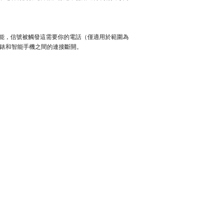
能，信號被觸發這需要你的電話（僅適用於範圍為
錶和智能手機之間的連接斷開。