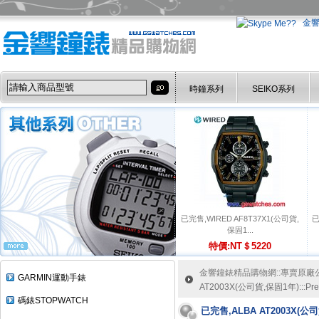
金
時鐘系列
SEIKO系列
已完售,WIRED AF8T37X1(公司貨,
已
保固1...
特價:NT＄5220
金響鐘錶精品購物網::專賣原廠公司
GARMIN運動手錶
AT2003X(公司貨,保固1年):::
碼錶STOPWATCH
已完售,ALBA AT2003X(公