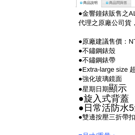
商品說明
商品問與答
●金響鐘錶販售之A
代理之原廠公司貨
●原廠建議售價：NT$
●不鏽鋼錶殼
●不鏽鋼錶帶
●Extra-large siz
●強化玻璃鏡面
顯示
●星期日期
●旋入式背蓋
●日常活防水
●雙邊按壓三折帶