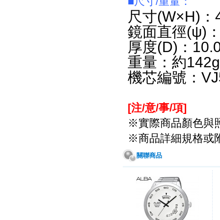
■尺寸/重量：
尺寸(W×H)：49
鏡面直徑(ψ)：3
厚度(D)：10.0
重量：約142g
機芯編號：VJ5
[注/意/事/項
]
※實際商品顏色與
※商品詳細規格或
關聯商品