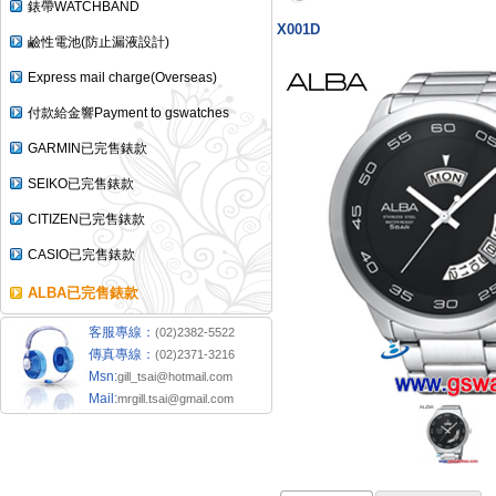
錶帶WATCHBAND
X001D
鹼性電池(防止漏液設計)
Express mail charge(Overseas)
付款給金響Payment to gswatches
GARMIN已完售錶款
SEIKO已完售錶款
CITIZEN已完售錶款
CASIO已完售錶款
ALBA已完售錶款
客服專線：
(02)2382-5522
傳真專線：
(02)2371-3216
Msn:
gill_tsai@hotmail.com
Mail:
mrgill.tsai@gmail.com