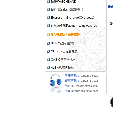
錶帶WATCHBAND
跑步
鹼性電池(防止漏液設計)
Express mail charge(Overseas)
付款給金響Payment to gswatches
GARMIN已完售錶款
SEIKO已完售錶款
CITIZEN已完售錶款
CASIO已完售錶款
ALBA已完售錶款
客服專線：
(02)2382-5522
傳真專線：
(02)2371-3216
Msn:
gill_tsai@hotmail.com
Mail:
mrgill.tsai@gmail.com