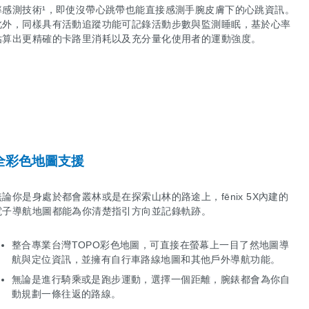
率感測技術¹，即使沒帶心跳帶也能直接感測手腕皮膚下的心跳資訊。
此外，同樣具有活動追蹤功能可記錄活動步數與監測睡眠，基於心率
估算出更精確的卡路里消耗以及充分量化使用者的運動強度。
全彩色地圖支援
無論你是身處於都會叢林或是在探索山林的路途上，fēnix 5X內建的
電子導航地圖都能為你清楚指引方向並記錄軌跡。
整合專業台灣TOPO彩色地圖，可直接在螢幕上一目了然地圖導
航與定位資訊，並擁有自行車路線地圖和其他戶外導航功能。
無論是進行騎乘或是跑步運動，選擇一個距離，腕錶都會為你自
動規劃一條往返的路線。