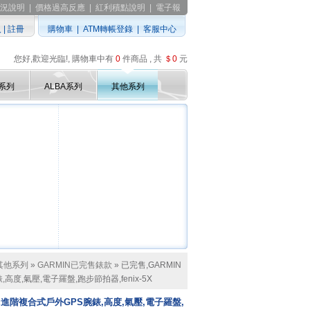
況說明
|
價格過高反應
|
紅利積點說明
|
電子報
入
|
註冊
購物車
|
ATM轉帳登錄
|
客服中心
您好,歡迎光臨!, 購物車中有
0
件商品 , 共
＄0
元
D系列
ALBA系列
其他系列
其他系列
»
GARMIN已完售錶款
» 已完售,GARMIN
,高度,氣壓,電子羅盤,跑步節拍器,fenix-5X
):::進階複合式戶外GPS腕錶,高度,氣壓,電子羅盤,