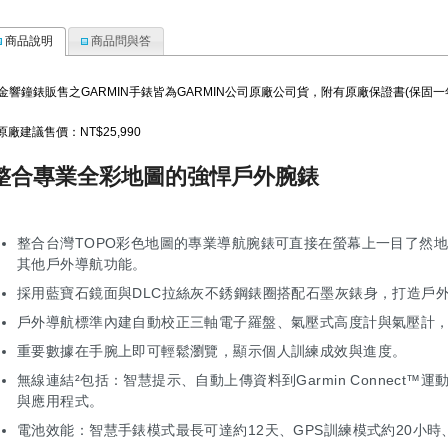
商品說明
商品問與答
金響鐘錶販售之GARMIN手錶皆為GARMIN公司原廠公司貨，附有原廠保證書(保固
原廠建議售價：NT$25,990
整合專業全彩地圖的強悍戶外腕錶
整合台灣TOPO彩色地圖的專業導航腕錶可直接在螢幕上一目了然
其他戶外導航功能。
採用藍寶石鏡面與DLC拉絲灰不銹鋼錶圈搭配石墨灰錶身，打造戶
戶外導航標準內建自動校正三軸電子羅盤、氣壓式高度計與氣壓計，支
重要數據在手腕上即可輕鬆瀏覽，顯示個人訓練成效與進度。
無線連結²包括：智慧提示、自動上傳資料到Garmin Connect™運動
與應用程式。
電池效能：智慧手錶模式最長可達約12天、GPS訓練模式約20小時、Ul