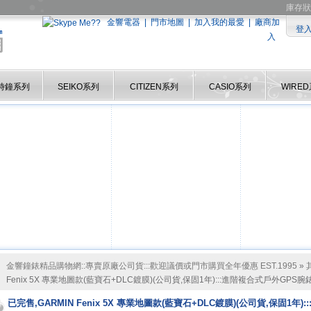
庫存狀
金響電器
|
門市地圖
|
加入我的最愛
|
廠商加
登
入
時鐘系列
SEIKO系列
CITIZEN系列
CASIO系列
WIRE
金響鐘錶精品購物網::專賣原廠公司貨:::歡迎議價或門市購買全年優惠 EST.1995
»
Fenix 5X 專業地圖款(藍寶石+DLC鍍膜)(公司貨,保固1年):::進階複合式戶外GPS腕錶
已完售,GARMIN Fenix 5X 專業地圖款(藍寶石+DLC鍍膜)(公司貨,保固1年