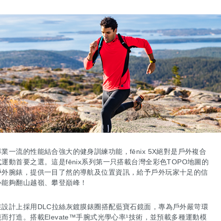
專業一流的性能結合強大的健身訓練功能，fēnix 5X絕對是戶外複合
式運動首要之選。這是fēnix系列第一只搭載台灣全彩色TOPO地圖的
戶外腕錶，提供一目了然的導航及位置資訊，給予戶外玩家十足的信
心能夠翻山越嶺、攀登巔峰！
在設計上採用DLC拉絲灰鍍膜錶圈搭配藍寶石鏡面，專為戶外嚴苛環
境而打造。搭載Elevate™手腕式光學心率¹技術，並預載多種運動模