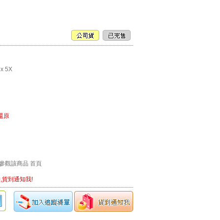
x 5X
)還原
參觀該商品
首頁
,貨到通知我!