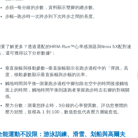
步頻─每分鐘的步數，資料顯示雙腳的總步數。
步幅─跑步時一次跨步到下次跨步之間的長度。
想要了解更多？透過選配的HRM-Run™心率感測器與fēnix 5X配對連
結，還可獲得以下分析數據³：
垂直振幅與移動參數─垂直振幅顯示在跑步過程中的「彈跳」高
度，移動參數顯示垂直振幅與步幅的比率。
觸地時間與平衡─測量跑步過程中腳扣除在空中的時間後接觸地
面上的時間，觸地時間平衡則讓跑者掌握跑步時左右腳的對稱關
係。
壓力分數：測量您靜止時，3分鐘的心率變異數。評估您整體的
壓力狀態，規模為 1 到 100，數值愈低代表壓力層級愈低。
全能運動不設限：游泳訓練、滑雪、划船與高爾夫