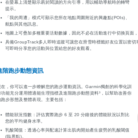
在螢幕上清楚顯示易於閱讀的方向引導，用以輔助導航時的轉彎
提示。
「我的周遭」模式可顯示您所在地點周圍附近的興趣點(POIs)、
航點與其他訊息。
地圖上可疊加多種重要活動數據，因此不必在活動進行中切換頁面
具備GroupTrack多人即時追蹤可讓您在滑雪時標籤好友位置以密切掌
可即時分享您的活動與位置給您的好友觀看。
進階跑步動態資訊
現在，你可以進一步瞭解您的跑步運動資訊。Garmin獨創的科學化訓
練功能充分運用體適能生理指標及進階跑步動態資料³，以幫助改善你
的跑步形態及整體表現。主要包括：
體能狀況指數：評估實際跑步 6 至 20 分鐘後的體能狀況以對比
您的平均健身水準。
乳酸閾值：透過心率與配速計算出肌肉開始產生疲勞的乳酸閾值
(臨界點)。