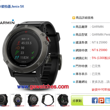
節拍器,fenix-5X
商品詳細規格
商品廠牌
:
GARMIN
商品型號
:
GARMIN Feni
建議售價
:
NT＄25990
NT＄25990
網路特價
:
5% (1300點
網購紅利
:
門市特價
:
已完售
庫存表示
:
已完售
原廠網址
:
更多訊息，請
缺貨中!可即按