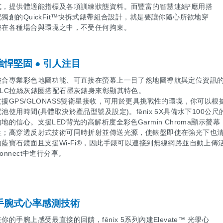
式，提供體適能指標及各項訓練狀態資料。而豐富的智慧連結²應用搭
配獨創的QuickFit™快拆式錶帶組合設計，就是要讓你隨心所欲地穿
梭在各種場合與環境之中，不受任何拘束。
強悍堅固 ● 引人注目
整合專業彩色地圖功能、可直接在螢幕上一目了然地圖導航與定位資訊的全功
DLC拉絲灰錶圈搭配石墨灰錶身來彰顯其特色。
支援GPS/GLONASS雙衛星接收，可用於更具挑戰性的環境，你可以
電池使用時間(具體取決於產品型號及設定)。fēnix 5X具備水下100
的地的信心。支援LED背光的高解析度全彩色Garmin Chroma顯示
性；高穿透反射式技術可同時折射並傳送光源，使錶盤即使在強光下也
的藍寶石鏡面且支援Wi-Fi®，因此手錶可以連接到無線網路並自動上傳活
onnect中進行分享。
手腕式心率感測技術
在你的手腕上感受最直接的回饋，fēnix 5系列內建Elevate™ 光學心