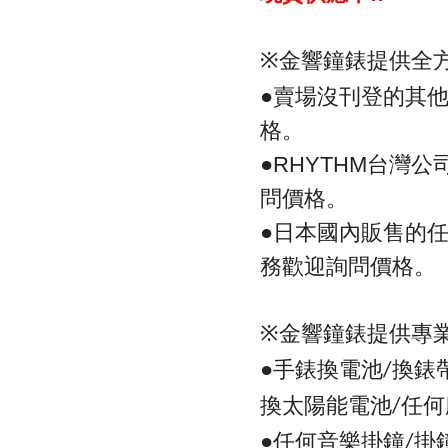
金響鐘錶提供全
※
●
賣場沒刊登的其
格。
●
台灣公
RHYTHM
問價格。
●
日本國內販售的
務歡迎詢問價格。
金響鐘錶提供專
※
●手錶換電池
換錶
/
換太陽能電池
任何
/
●任何音樂掛鐘
掛
/