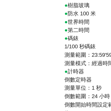
●
樹脂玻璃
●
防水
米
100
●
世界時間
●
第二時間
●
碼錶
秒碼錶
1/100
測量範圍：
23:59'59
測量模式：經過時
●
計時器
倒數定時器
測量單位：
秒
1
倒數範圍：
小時
24
倒數開始時間設定