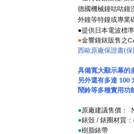
德國機械鐘咕咕鐘
外鐘等特鐘或專業
●提供日本電波標
●
金響鐘錶販售之
C
西歐原廠保證書
(
保
具備寬大顯示幕的
另外還有多達
100
鬧鈴等多種實用功
●
原廠建議售價：
N
●
錶殼
錶圈材質：
/
●
樹脂錶帶