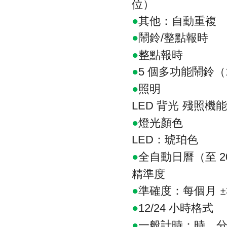
位）
●
其他：自動重複
●
鬧鈴
整點報時
/
●
整點報時
●
個多功能鬧鈴（
5
●
照明
背光
殘照機能
LED
●
燈光顏色
：琥珀色
LED
●
全自動日曆（至
2
精準度
●
準確度：每個月
±
●
小時格式
12/24
●
一般計時：時、