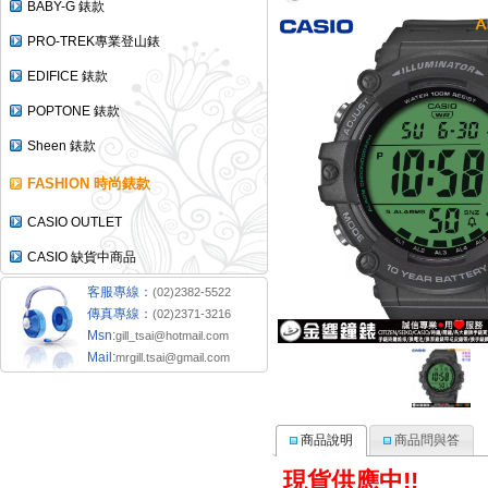
BABY-G 錶款
PRO-TREK專業登山錶
EDIFICE 錶款
POPTONE 錶款
Sheen 錶款
FASHION 時尚錶款
CASIO OUTLET
CASIO 缺貨中商品
客服專線：
(02)2382-5522
傳真專線：
(02)2371-3216
Msn:
gill_tsai@hotmail.com
Mail:
mrgill.tsai@gmail.com
商品說明
商品問與答
現貨供應中
!!