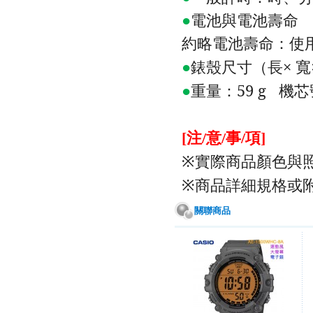
●
電池與電池壽命
約略電池壽命：使
●
錶殼尺寸（長×
寬
●
重量：
59 g
機芯
注
意
事
項
[
/
/
/
]
實際商品顏色與
※
商品詳細規格或
※
關聯商品