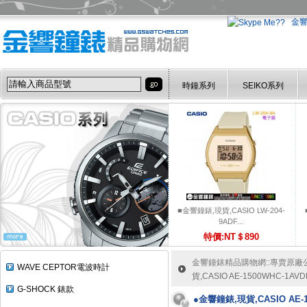
金
時鐘系列
SEIKO系列
■金響鐘錶,現貨,CASIO LW-204-
9ADF...
特價:NT＄890
金響鐘錶精品購物網::專賣原廠公司
WAVE CEPTOR電波時計
貨,CASIO AE-1500WHC-1A
G-SHOCK 錶款
●金響鐘錶,現貨,CASIO AE-1