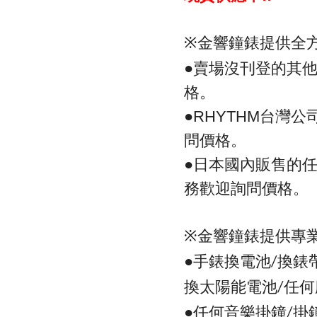
金響鐘錶提供全
※
●
賣場沒刊登的其
格。
●
台灣公
RHYTHM
問價格。
●
日本國內販售的
務歡迎詢問價格。
金響鐘錶提供專
※
●手錶換電池
換錶
/
換太陽能電池
任何
/
●任何音樂掛鐘
掛
/