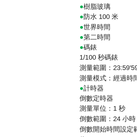
●
樹脂玻璃
●
防水
米
100
●
世界時間
●
第二時間
●
碼錶
秒碼錶
1/100
測量範圍：
23:59'59
測量模式：經過時
●
計時器
倒數定時器
測量單位：
秒
1
倒數範圍：
小時
24
倒數開始時間設定