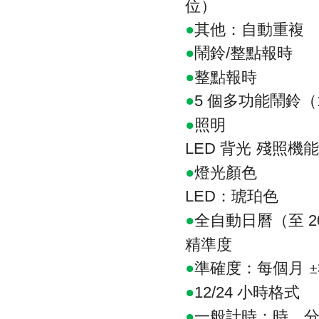
位）
●
其他：自動重複
●
鬧鈴
整點報時
/
●
整點報時
●
個多功能鬧鈴（
5
●
照明
背光
殘照機能
LED
●
燈光顏色
：琥珀色
LED
●
全自動日曆（至
2
精準度
●
準確度：每個月
±
●
小時格式
12/24
●
一般計時：時、