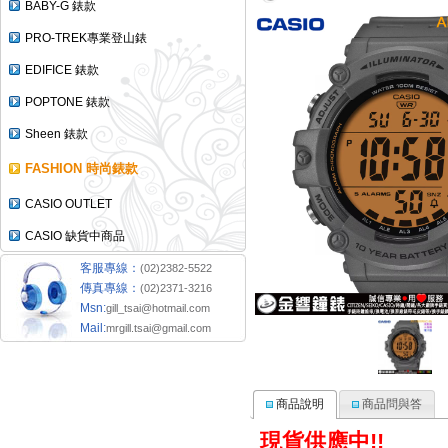
BABY-G 錶款
PRO-TREK專業登山錶
EDIFICE 錶款
POPTONE 錶款
Sheen 錶款
FASHION 時尚錶款
CASIO OUTLET
CASIO 缺貨中商品
客服專線：
(02)2382-5522
傳真專線：
(02)2371-3216
Msn:
gill_tsai@hotmail.com
Mail:
mrgill.tsai@gmail.com
商品說明
商品問與答
現貨供應中
!!