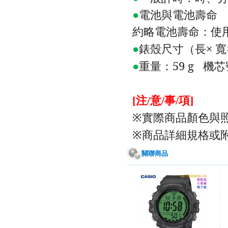
●
電池與電池壽命
約略電池壽命：使
●
錶殼尺寸（長×
寬
●
重量：
59 g
機芯
注
意
事
項
[
/
/
/
]
實際商品顏色與
※
商品詳細規格或
※
關聯商品