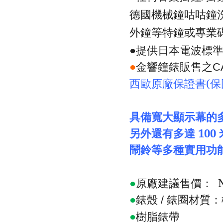
德國機械鐘咕咕鐘
外鐘等特鐘或專業
●提供日本電波標
●
金響鐘錶販售之
C
西歐原廠保證書
(
保
具備寬大顯示幕的
另外還有多達
100
鬧鈴等多種實用功
●
原廠建議售價：
N
●
錶殼
錶圈材質：
/
●
樹脂錶帶