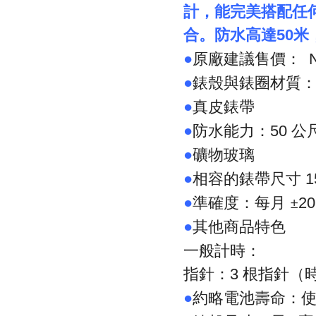
計，能完美搭配任
合。防水高達
米
50
原廠建議售價：
●
N
錶殼與錶圈材質
●
真皮錶帶
●
防水能力：
公
●
50
礦物玻璃
●
相容的錶帶尺寸
●
1
準確度：每月
±
●
2
其他商品特色
●
一般計時：
指針：
根指針（
3
約略電池壽命：
●