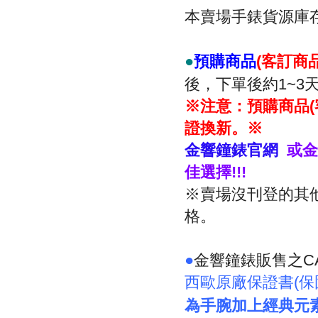
本賣場手錶貨源庫
預購商品
客訂商
●
(
後，下單後約
1~3
※注意：預購商品
(
證換新。※
金響鐘錶官網
或金
佳選擇
!!!
※賣場沒刊登的其
格。
●
金響鐘錶販售之
C
西歐原廠保證書
(
保
為手腕加上經典元