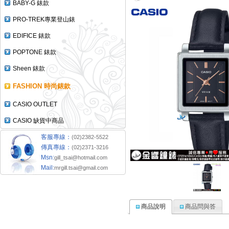
BABY-G 錶款
PRO-TREK專業登山錶
EDIFICE 錶款
POPTONE 錶款
Sheen 錶款
FASHION 時尚錶款
CASIO OUTLET
CASIO 缺貨中商品
客服專線：
(02)2382-5522
傳真專線：
(02)2371-3216
Msn:
gill_tsai@hotmail.com
Mail:
mrgill.tsai@gmail.com
商品說明
商品問與答