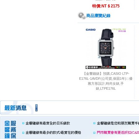
特價:NT＄2175
商品瀏覽紀錄
【金響鐘錶】預購,CASIO LTP-
E176L-1AVDF(公司貨,保固1年):::優
雅方形設計,時尚女錶,手
錶,LTPE176L