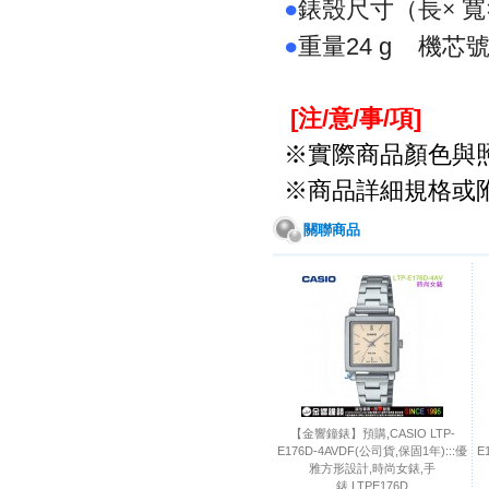
錶殼尺寸（長×
寬
●
重量
機芯
●
24 g
[注/意/事/項
]
※實際商品顏色與
※商品詳細規格或
關聯商品
【金響鐘錶】預購,CASIO LTP-
E176D-4AVDF(公司貨,保固1年):::優
E
雅方形設計,時尚女錶,手
錶,LTPE176D