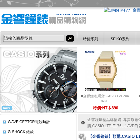
金
時鐘系列
SEIKO系列
■金響鐘錶,現貨,CASIO LW-204-
9ADF...
特價:NT＄890
金響鐘錶精品購物網::專賣原廠公司
WAVE CEPTOR電波時計
購,CASIO LTP-E176L-1AV
G-SHOCK 錶款
【金響鐘錶】預購,CASIO LTP