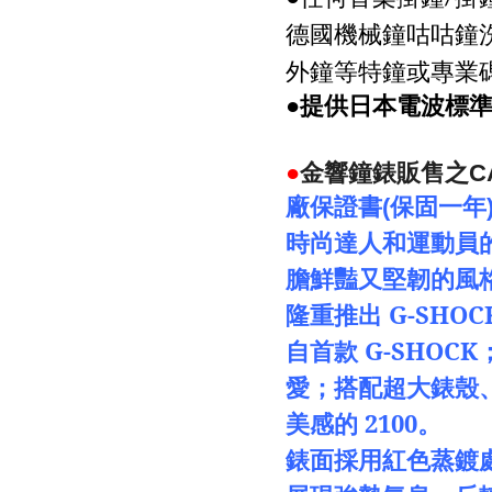
德國機械鐘咕咕鐘
外鐘等特鐘或專業
●提供日本電波標
●
金響鐘錶販售之
C
廠保證書
(
保固一年
時尚達人和運動員
膽鮮豔又堅韌的風
隆重推出
G-SHOC
自首款
G-SHOCK
愛；搭配超大錶殼
美感的
2100
。
錶面採用紅色蒸鍍