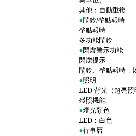
其他：自動重複
●
鬧鈴
/
整點報時
整點報時
多功能鬧鈴
●
閃燈警示功能
閃爍提示
鬧鈴、整點報時，
●
照明
LED
背光（超亮照
殘照機能
●
燈光顏色
LED
：白色
●
行事曆