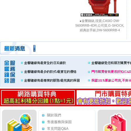
●金響鐘錶,現貨,CASIO DW-
5600RRB-4DR,公司貨,G-SHOCK,
經典款手錶,DW-5600RRB-4
關於我們
售後服務與保固
常見問題Q&A