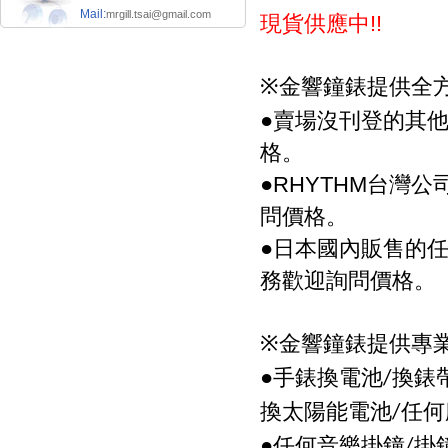
現貨供應中
Mail:
mrgill.tsai@gmail.com
!!
金響鐘錶提供全
※
●
賣場沒刊登的其
格。
●
台灣公
RHYTHM
問價格。
●
日本國內販售的
務歡迎詢問價格。
金響鐘錶提供專
※
●手錶換電池
換錶
/
換太陽能電池
任何
/
●任何音樂掛鐘
掛
/