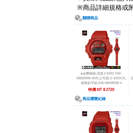
商品詳細規格或
※
關聯商品
●金響鐘錶,現貨,CASIO DW-
6900RRB-4DR,公司貨,G-SHOCK,
1
經典款手錶,DW-6900RRB-4
特價:NT＄2720
商品瀏覽紀錄