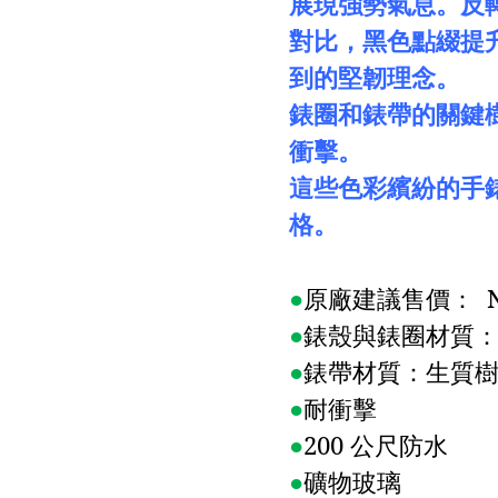
展現強勢氣息。反
對比，黑色點綴提
到的堅韌理念。
錶圈和錶帶的關鍵
衝擊。
這些色彩繽紛的手
格。
●
原廠建議售價：
N
●
錶殼與錶圈材質
●
錶帶材質：生質
●
耐衝擊
●
200
公尺防水
●
礦物玻璃