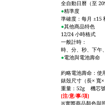
全自動日曆（至
20
●
精準度
準確度：每月
±
15
●
其他商品特色
12/24
小時格式
一般計時：
時、分、秒、下午
●
電池與電池壽命
約略電池壽命：使
錶殼尺寸（長×
寬×
重量：
52g
機芯
注
意
事
項
[
/
/
/
]
實際商品顏色與
※