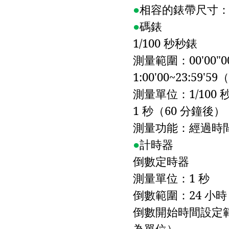
●
相容的錶帶尺寸
●
碼錶
1/100
秒秒錶
測量範圍：
00'00"0
1:00'00~23:59'59
（
測量單位：
1/100
1
秒（
60
分鐘後）
測量功能：經過時
●
計時器
倒數定時器
測量單位：
1
秒
倒數範圍：
24
小時
倒數開始時間設定
為單位）