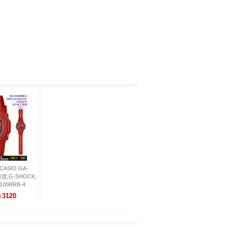
ASIO GA-
司貨,G-SHOCK,
00RRB-4
3120