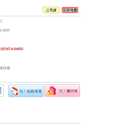
)
B-4DR
原價:
NT＄3400
)
路特價