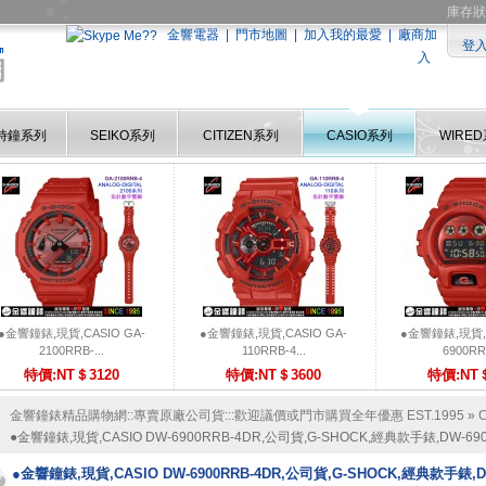
庫存狀
金響電器
|
門市地圖
|
加入我的最愛
|
廠商加
登
入
時鐘系列
SEIKO系列
CITIZEN系列
CASIO系列
WIRE
●金響鐘錶,現貨,CASIO GA-
●金響鐘錶,現貨,CASIO GA-
●金響鐘錶,現貨,C
2100RRB-...
110RRB-4...
6900RRB
特價:NT＄3120
特價:NT＄3600
特價:NT＄
金響鐘錶精品購物網::專賣原廠公司貨:::歡迎議價或門市購買全年優惠 EST.1995
»
●金響鐘錶,現貨,CASIO DW-6900RRB-4DR,公司貨,G-SHOCK,經典款手錶,DW-690
●金響鐘錶,現貨,CASIO DW-6900RRB-4DR,公司貨,G-SHOCK,經典款手錶,DW