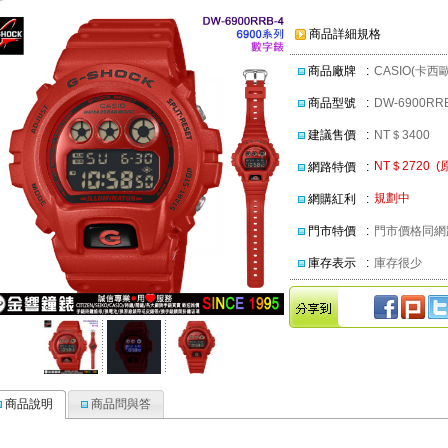
商品詳細規格
商品廠牌
:
CASIO(卡西歐
商品型號
:
DW-6900RR
建議售價
:
NT＄3400
NT＄2720 (
網路特價
:
規劃中
網購紅利
:
門市特價
:
門市價格同網
庫存表示
:
庫存很少
商品說明
商品問與答