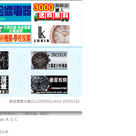
累積瀏覽次數[111359151] since 20101216
與西寧南路口『日藥本舖』隔壁)
an, R. O. C.
期日公休