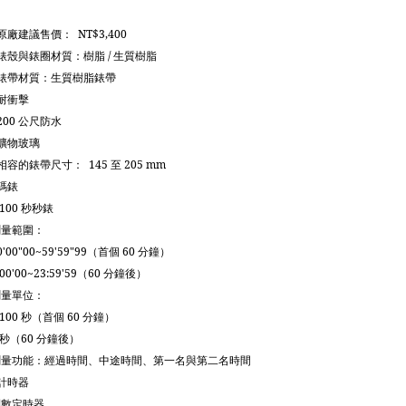
原廠建議售價：
NT$3,400
錶殼與錶圈材質：樹脂
/
生質樹脂
錶帶材質：生質樹脂錶帶
耐衝擊
200
公尺防水
礦物玻璃
相容的錶帶尺寸：
145
至
205 mm
碼錶
/100
秒秒錶
測量範圍：
0'00"00~59'59"99
（首個
60
分鐘）
:00'00~23:59'59
（
60
分鐘後）
測量單位：
/100
秒（首個
60
分鐘）
秒（
60
分鐘後）
測量功能：經過時間、中途時間、第一名與第二名時間
計時器
倒數定時器