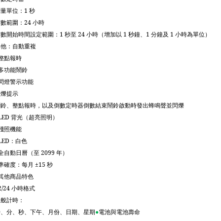
測量單位：
1
秒
倒數範圍：
24
小時
倒數開始時間設定範圍：
1
秒至
24
小時（增加以
1
秒鐘、
1
分鐘及
1
小時為單位）
其他：自動重複
整點報時
多功能鬧鈴
閃燈警示功能
閃爍提示
鬧鈴、整點報時，以及倒數定時器倒數結束鬧鈴啟動時發出蜂鳴聲並閃爍
LED
背光（超亮照明）
殘照機能
LED
：白色
全自動日曆（至
2099
年）
準確度：每月
±
15
秒
其他商品特色
2/24
小時格式
一般計時：
時、分、秒、下午、月份、日期、星期
●
電池與電池壽命