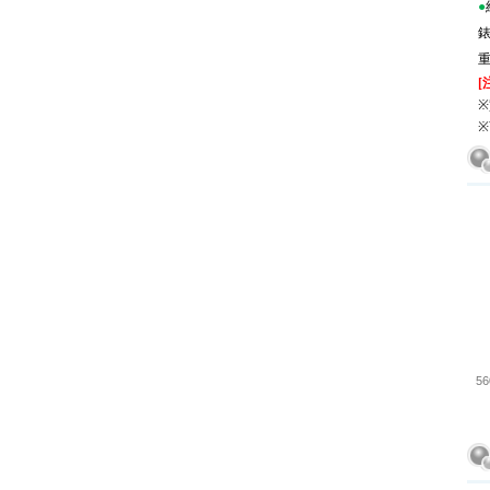
●
[
※
※
5