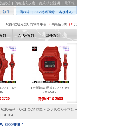
況說明
|
價格過高反應
|
紅利積點說明
|
電子報
入
|
註冊
購物車
|
ATM轉帳登錄
|
客服中心
您好,歡迎光臨!, 購物車中有
0
件商品 , 共
＄0
元
D系列
ALBA系列
其他系列
ASIO DW-
●金響鐘錶,現貨,CASIO DW-
-...
5600RRB-...
2720
特價:NT＄2560
CASIO系列
»
G-SHOCK 錶款
»
G-SHOCK-基本款
»
0RRB-4
-6900RRB-4