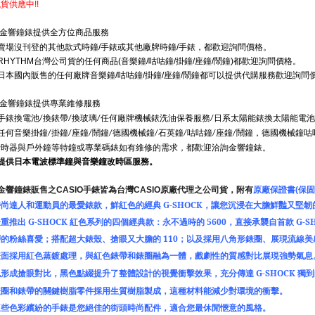
現貨供應中
!!
金響鐘錶提供全方位商品服務
賣場沒刊登的其他款式時鐘
手錶或其他廠牌時鐘
手錶，都歡迎詢問價格。
/
/
台灣公司貨的任何商品
音樂鐘
咕咕鐘
掛鐘
座鐘
鬧鐘
都歡迎詢問價格。
RHYTHM
(
/
/
/
/
)
日本國內販售的任何廠牌音樂鐘
咕咕鐘
掛鐘
座鐘
鬧鐘都可以提供代購服務歡迎詢問
/
/
/
/
金響鐘錶提供專業維修服務
●手錶換電池
換錶帶
換玻璃
任何廠牌機械錶洗油保養服務
日系太陽能錶換太陽能電池
/
/
/
/
●任何音樂掛鐘
掛鐘
座鐘
鬧鐘
德國機械鐘
石英鐘
咕咕鐘
座鐘
鬧鐘，德國機械鐘咕
/
/
/
/
/
/
/
/
計時器與戶外鐘等特鐘或專業碼錶如有維修的需求，都歡迎洽詢金響鐘錶。
●提供日本電波標準鐘與音樂鐘改時區服務。
金響鐘錶販售之
CASIO
手錶皆為台灣
CASIO
原廠代理之公司貨，附有
原廠保證書
(
保固
時尚達人和運動員的最愛錶款，鮮紅色的經典
G-SHOCK
，讓您沉浸在大膽鮮豔又堅韌
隆重推出
G-SHOCK
紅色系列的四個經典款：永不過時的
5600
，直接承襲自首款
G-S
層的粉絲喜愛；搭配超大錶殼、搶眼又大膽的
110
；以及採用八角形錶圈、展現流線美
錶面採用紅色蒸鍍處理，與紅色錶帶和錶圈融為一體，戲劇性的質感對比展現強勢氣息
色形成搶眼對比，黑色點綴提升了整體設計的視覺衝擊效果，充分傳達
G-SHOCK
獨到
錶圈和錶帶的關鍵樹脂零件採用生質樹脂製成，這種材料能減少對環境的衝擊。
這些色彩繽紛的手錶是您絕佳的街頭時尚配件，適合您最休閒愜意的風格。