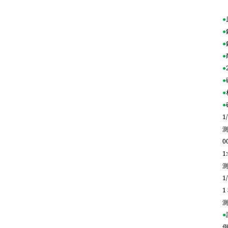
●
●
●
●
●
●
●
●
1
0
1
1
1
●