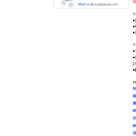
Mail:
mrgill.tsai@gmail.com
※
●
●
●
※
●