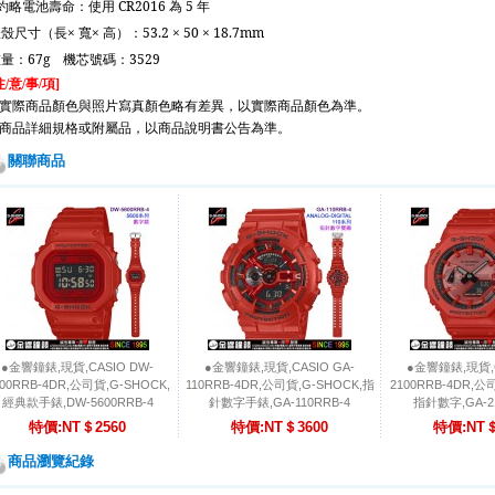
約略電池壽命：使用
CR2016
為
5
年
錶殼尺寸（長×
寬×
高）：
53.2 × 50 × 18.7mm
重量：
67g
機芯號碼：
3529
注
意
事
項
/
/
/
]
實際商品顏色與照片寫真顏色略有差異，以實際商品顏色為準。
商品詳細規格或附屬品，以商品說明書公告為準。
關聯商品
●金響鐘錶,現貨,CASIO DW-
●金響鐘錶,現貨,CASIO GA-
●金響鐘錶,現貨,C
600RRB-4DR,公司貨,G-SHOCK,
110RRB-4DR,公司貨,G-SHOCK,指
2100RRB-4DR,公
經典款手錶,DW-5600RRB-4
針數字手錶,GA-110RRB-4
指針數字,GA-21
特價:NT＄2560
特價:NT＄3600
特價:NT＄
商品瀏覽紀錄