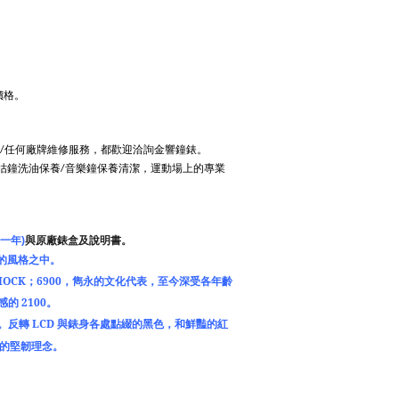
價格。
任何廠牌維修服務，都歡迎洽詢金響鐘錶。
/
咕鐘洗油保養
音樂鐘保養清潔，運動場上的專業
/
一年
)
與原廠錶盒及說明書。
的風格之中。
HOCK
；
6900
，雋永的文化代表，至今深受各年齡
感的
2100
。
。反轉
LCD
與錶身各處點綴的黑色，和鮮豔的紅
的堅韌理念。