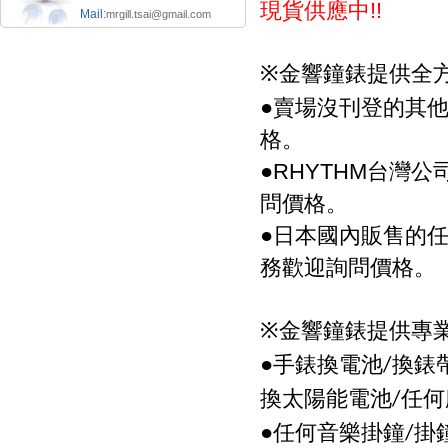
現貨供應中
!!
Mail:
mrgill.tsai@gmail.com
金響鐘錶提供全
※
●
賣場沒刊登的其
格。
●
台灣公
RHYTHM
問價格。
●
日本國內販售的
務歡迎詢問價格。
金響鐘錶提供專
※
●手錶換電池
換錶
/
換太陽能電池
任何
/
●任何音樂掛鐘
掛
/