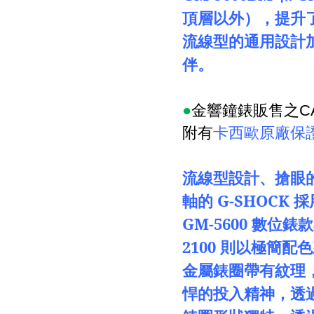
頂層以外），提升
流線型的通用設計
伴。
●
金響鐘錶販售之
C
附有
卡西歐原廠保
流線型設計、搶眼
軸的
G-SHOCK
採
GM-5600
數位錶款
2100
則以極簡配色
金屬錶圈帶有紋理
悍的投入精神，透