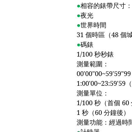
●
相容的錶帶尺寸
●
夜光
●
世界時間
31
個時區（
48
個
●
碼錶
1/100
秒秒錶
測量範圍：
00'00"00~59'59"99
1:00'00~23:59'59
（
測量單位：
1/100
秒（首個
60
1
秒（
60
分鐘後）
測量功能：經過時
●
計時器