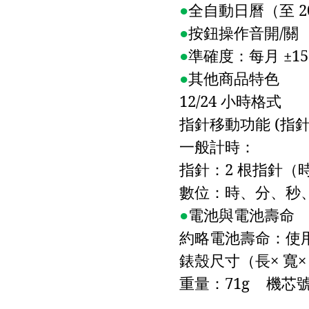
●
全自動日曆（至
2
●
按鈕操作音開
/
關
●
準確度：每月
±
1
●
其他商品特色
12/24
小時格式
指針移動功能
(
指
一般計時：
指針：
2
根指針（
數位：時、分、秒
●
電池與電池壽命
約略電池壽命：使
錶殼尺寸（長×
寬×
重量：
71g
機芯