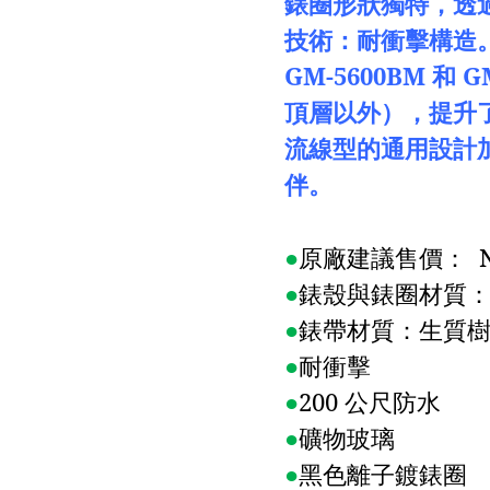
錶圈形狀獨特，透
技術：耐衝擊構造
GM-5600BM
和
G
頂層以外），提升
流線型的通用設計
伴。
●
原廠建議售價：
N
●
錶殼與錶圈材質
●
錶帶材質：生質
●
耐衝擊
●
200
公尺防水
●
礦物玻璃
●
黑色離子鍍錶圈