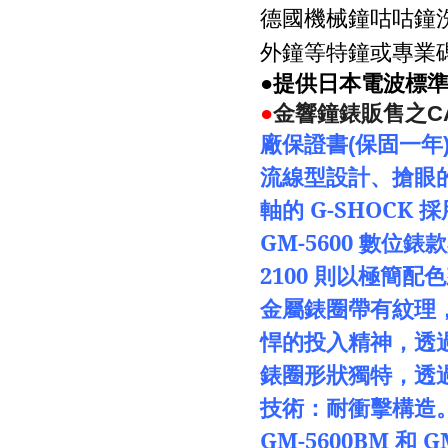
德國機械鐘咕咕鐘
外鐘等特鐘或專業
●提供日本電波標
●
金響鐘錶販售之
C
廠保證書
(
保固一年
流線型設計、搶眼
軸的
G-SHOCK
採
GM-5600
數位錶款
2100
則以極簡配色
金屬錶圈帶有紋理
悍的投入精神，透
錶圈形狀獨特，透
技術：耐衝擊構造
GM-5600BM
和
G