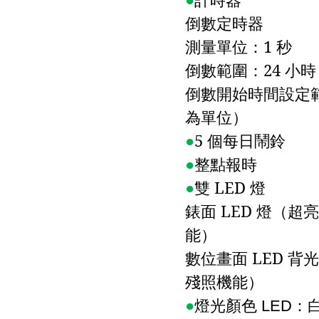
倒數定時器
測量單位：
1
秒
倒數範圍：
24
小時
倒數開始時間設定
為單位）
●
5
個每日鬧鈴
●
整點報時
●
雙
LED
燈
錶面
LED
燈（超亮
能）
數位畫面
LED
背光
殘照機能）
●
燈光顏色
：
LED