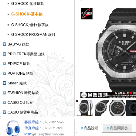
G-SHOCK-藍牙錶款
G-SHOCK-基本款
G-SHOCK指針+數字款
G-SHOCK FROGMAN系列
BABY-G 錶款
PRO-TREK專業登山錶
EDIFICE 錶款
POPTONE 錶款
Sheen 錶款
FASHION 時尚錶款
CASIO OUTLET
CASIO 缺貨中商品
客服專線：
(02)2382-5522
商品說明
商品問與答
傳真專線：
(02)2371-3216
Msn:
gill_tsai@hotmail.com