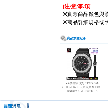
注
意
事
項
[
/
/
/
]
實際商品顏色與
※
商品詳細規格或
※
商品瀏覽紀錄
●金響鐘錶,現貨,CASIO GM-
2100BM-1ADR,公司貨,G-SHOCK,
指針數字,GM-2100BM-1A