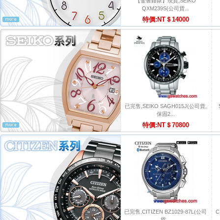
【金響鐘錶】現貨,SEIKO
QXM239S(公司貨...
特價:NT＄14000
已完售,SEIKO SAGH015J(公司貨,
保固2...
特價:NT＄70800
已完售,CITIZEN BZ1029-87L(公司
C
貨...