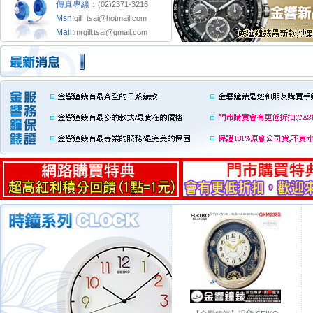
傳真專線：
(02)2371-3216
Msn:
gill_tsai@hotmail.com
Mail:
mrgill.tsai@gmail.com