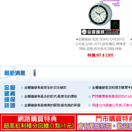
■金響鐘錶,現貨,SEIKO QHE207S,
公司貨,QHE-207S,靜音機芯,嗶嗶聲
鬧鈴,貪睡,燈光夜光,鬧鐘,時鐘
特價:NT＄1305