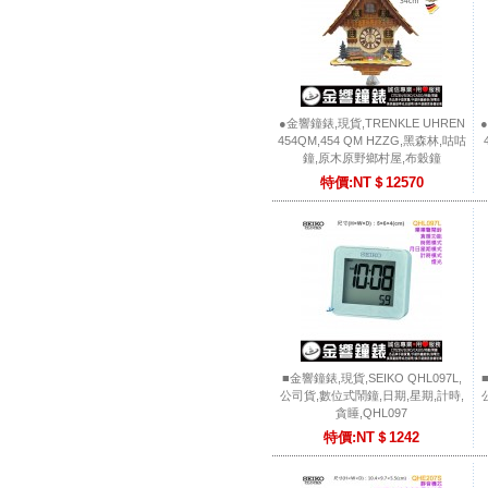
●金響鐘錶,現貨,TRENKLE UHREN
454QM,454 QM HZZG,黑森林,咕咕
鐘,原木原野鄉村屋,布穀鐘
特價:NT＄12570
■金響鐘錶,現貨,SEIKO QHL097L,
公司貨,數位式鬧鐘,日期,星期,計時,
貪睡,QHL097
特價:NT＄1242