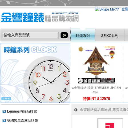
金
時鐘系列
SEIKO系列
●金響鐘錶,現貨,TRENKLE UHREN
●
454...
特價:NT＄12570
金響鐘錶精品購物網::專賣原廠公司
Lemnos時鐘品牌館
德國製黑森林咕咕鐘