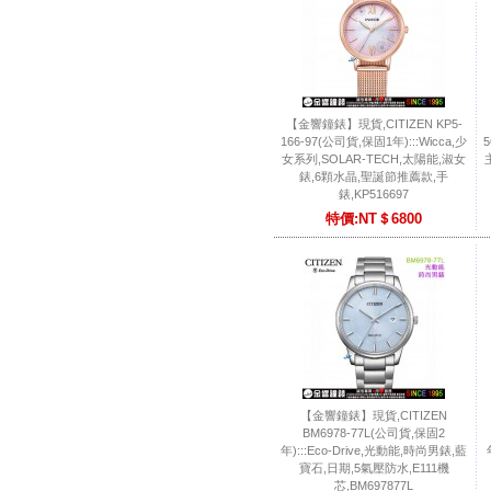
【金響鐘錶】現貨,CITIZEN KP5-
166-97(公司貨,保固1年):::Wicca,少
5
女系列,SOLAR-TECH,太陽能,淑女
錶,6顆水晶,聖誕節推薦款,手
錶,KP516697
特價:NT＄6800
【金響鐘錶】現貨,CITIZEN
BM6978-77L(公司貨,保固2
年):::Eco-Drive,光動能,時尚男錶,藍
寶石,日期,5氣壓防水,E111機
芯,BM697877L