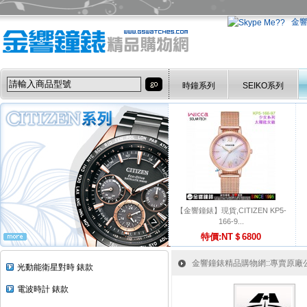
金
時鐘系列
SEIKO系列
【金響鐘錶】現貨,CITIZEN KP5-
166-9...
特價:NT＄6800
金響鐘錶精品購物網::專賣原廠公司
光動能衛星對時 錶款
電波時計 錶款