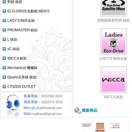
對錶 錶款
ECO-DRIVE光動能 MEN'S
光動能衛星對時 錶款
LADY'S 時尚女錶
PROMASTER 錶款
L 錶款
xC 錶款
WICCA 錶款
LADY'S 時尚女錶
Mechanical 機械錶
Quartz石英錶 錶款
CITIZEN OUTLET
客服專線：
(02)2382-5522
WICCA 錶款
傳真專線：
(02)2371-3216
Msn:
gill_tsai@hotmail.com
最新商品
Mail:
mrgill.tsai@gmail.com