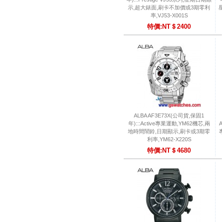
示,超大錶面,刷卡不加價或3期零利
率,VJ53-X001S
特價:NT＄2400
ALBA AF3E73X(公司貨,保固1
年):::Active專業運動,YM62機芯,兩
地時間鬧鈴,日期顯示,刷卡或3期零
利率,YM62-X220S
特價:NT＄4680