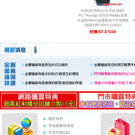
ALBA AT3589X1(公司貨,保固1
年):::Prestige VD53計時碼錶,藍寶
石,錶殼44mm,免運費,刷卡不加價或
年
3期零利率,VD53-X146SD
特價:NT＄5160
關於我們
售後服務與保固
常見問題Q&A