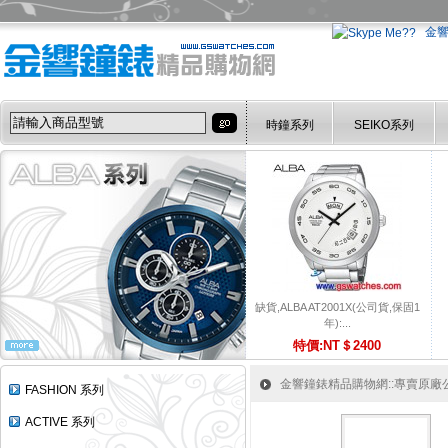
金
時鐘系列
SEIKO系列
缺貨,ALBA AT2001X(公司貨,保固1
年):...
特價:NT＄2400
金響鐘錶精品購物網::專賣原廠公司
FASHION 系列
ACTIVE 系列