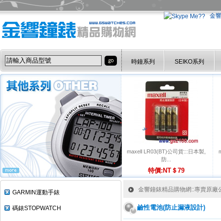
金
時鐘系列
SEIKO系列
maxell LR03(BT)公司貨:::日本製,
防...
特價:NT＄79
金響鐘錶精品購物網::專賣原廠公司
GARMIN運動手錶
鹼性電池(防止漏液設計)
碼錶STOPWATCH