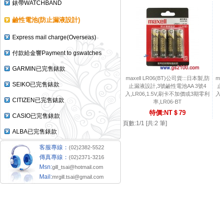
錶帶WATCHBAND
鹼性電池(防止漏液設計)
Express mail charge(Overseas)
付款給金響Payment to gswatches
GARMIN已完售錶款
maxell LR06(BT)公司貨:::日本製,防
m
SEIKO已完售錶款
止漏液設計,3號鹼性電池AA 3號4
入,LR06,1.5V,刷卡不加價或3期零利
入
CITIZEN已完售錶款
率,LR06-BT
特價:NT＄79
CASIO已完售錶款
頁數:1/1 [共:2 筆]
ALBA已完售錶款
客服專線：
(02)2382-5522
傳真專線：
(02)2371-3216
Msn:
gill_tsai@hotmail.com
Mail:
mrgill.tsai@gmail.com