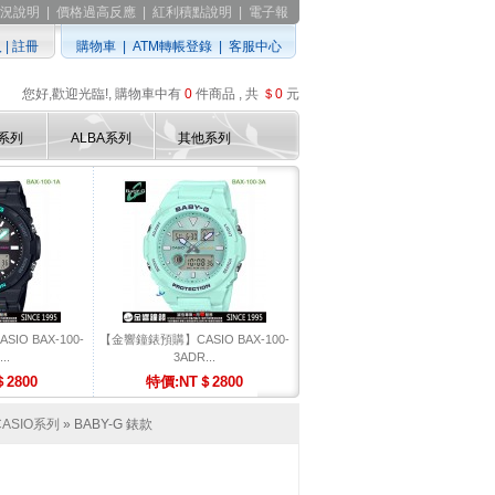
況說明
|
價格過高反應
|
紅利積點說明
|
電子報
入
|
註冊
購物車
|
ATM轉帳登錄
|
客服中心
您好,歡迎光臨!, 購物車中有
0
件商品 , 共
＄0
元
D系列
ALBA系列
其他系列
O BAX-100-
【金響鐘錶預購】CASIO BAX-100-
..
3ADR...
2800
特價:NT＄2800
CASIO系列
» BABY-G 錶款