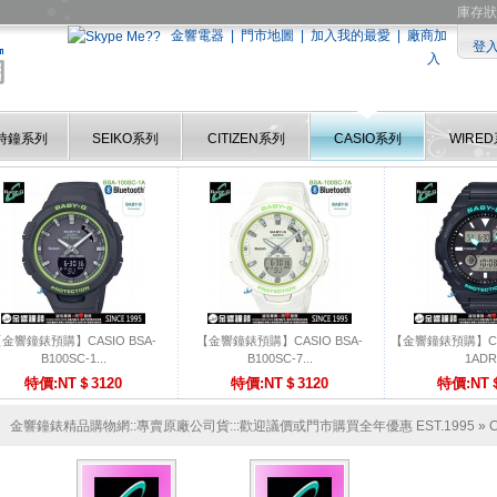
庫存狀
金響電器
|
門市地圖
|
加入我的最愛
|
廠商加
登
入
時鐘系列
SEIKO系列
CITIZEN系列
CASIO系列
WIRE
金響鐘錶預購】CASIO BSA-
【金響鐘錶預購】CASIO BSA-
【金響鐘錶預購】CASI
B100SC-1...
B100SC-7...
1ADR.
特價:NT＄3120
特價:NT＄3120
特價:NT＄
金響鐘錶精品購物網::專賣原廠公司貨:::歡迎議價或門市購買全年優惠 EST.1995
»