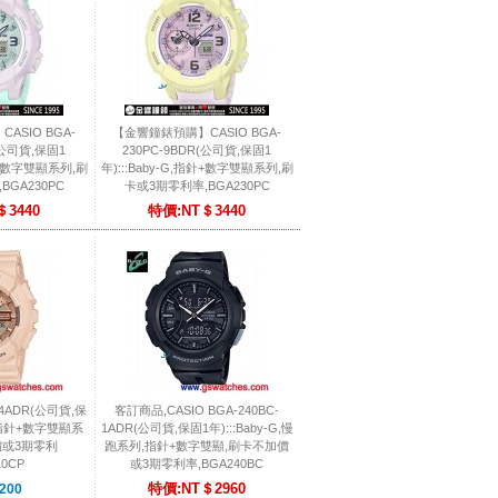
ASIO BGA-
【金響鐘錶預購】CASIO BGA-
(公司貨,保固1
230PC-9BDR(公司貨,保固1
指針+數字雙顯系列,刷
年):::Baby-G,指針+數字雙顯系列,刷
BGA230PC
卡或3期零利率,BGA230PC
＄3440
特價:NT＄3440
P-4ADR(公司貨,保
客訂商品,CASIO BGA-240BC-
G,指針+數字雙顯系
1ADR(公司貨,保固1年):::Baby-G,慢
價或3期零利
跑系列,指針+數字雙顯,刷卡不加價
10CP
或3期零利率,BGA240BC
特價:NT＄2960
200