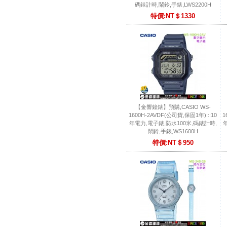
碼錶計時,鬧鈴,手錶,LWS2200H
特價:NT＄1330
【金響鐘錶】預購,CASIO WS-
1600H-2AVDF(公司貨,保固1年):::10
1
年電力,電子錶,防水100米,碼錶計時,
鬧鈴,手錶,WS1600H
特價:NT＄950