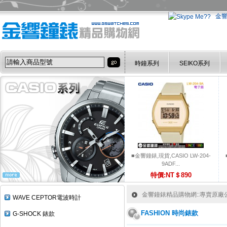
金
時鐘系列
SEIKO系列
■金響鐘錶,現貨,CASIO LW-204-
9ADF...
特價:NT＄890
金響鐘錶精品購物網::專賣原廠公司
WAVE CEPTOR電波時計
FASHION 時尚錶款
G-SHOCK 錶款