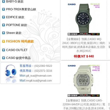
BABY-G 錶款
PRO-TREK專業登山錶
EDIFICE 錶款
POPTONE 錶款
Sheen 錶款
【金響鐘錶】預購,CASIO MQ-
FASHION 時尚錶款
24UC-3BDF(公司貨,保固1年):::簡約
時尚,指針錶,經典基本必備款,生活防
CASIO OUTLET
水,MQ24UC
特價:NT＄440
CASIO 缺貨中商品
客服專線：
(02)2382-5522
傳真專線：
(02)2371-3216
Msn:
gill_tsai@hotmail.com
Mail:
mrgill.tsai@gmail.com
【金響鐘錶】預購,CASIO LWS-
2200H-8AVDF(公司貨,保固1年):::電
2
子錶,200圈記憶,計步器,防水100米,