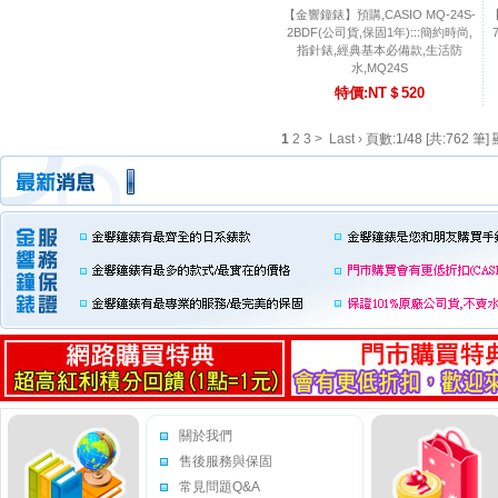
【金響鐘錶】預購,CASIO MQ-24S-
【
2BDF(公司貨,保固1年):::簡約時尚,
指針錶,經典基本必備款,生活防
水,MQ24S
特價:NT＄520
1
2
3
>
Last ›
頁數:1/48 [共:762 筆] 
關於我們
售後服務與保固
常見問題Q&A