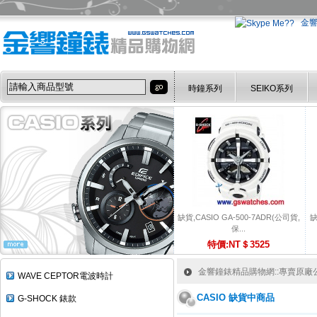
金
時鐘系列
SEIKO系列
缺貨,CASIO GA-500-7ADR(公司貨,
缺
保...
特價:NT＄3525
金響鐘錶精品購物網::專賣原廠公司
WAVE CEPTOR電波時計
CASIO 缺貨中商品
G-SHOCK 錶款