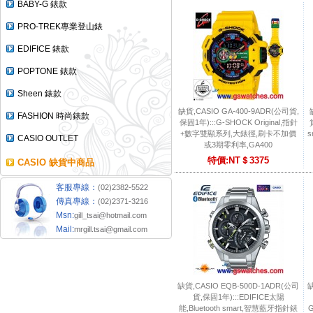
BABY-G 錶款
PRO-TREK專業登山錶
EDIFICE 錶款
POPTONE 錶款
Sheen 錶款
缺貨,CASIO GA-400-9ADR(公司貨,
FASHION 時尚錶款
保固1年):::G-SHOCK Original,指針
+數字雙顯系列,大錶徑,刷卡不加價
s
CASIO OUTLET
或3期零利率,GA400
特價:NT＄3375
CASIO 缺貨中商品
客服專線：
(02)2382-5522
傳真專線：
(02)2371-3216
Msn:
gill_tsai@hotmail.com
Mail:
mrgill.tsai@gmail.com
缺貨,CASIO EQB-500D-1ADR(公司
缺
貨,保固1年):::EDIFICE太陽
能,Bluetooth smart,智慧藍牙指針錶