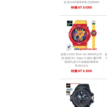
款,刷卡或3期零利率,EQB500D
特價:NT＄6900
缺貨,CASIO BGA-131-4B5DR(公司
缺
貨,保固1年):::Baby-G,指針+數字雙
顯系列,刷卡不加價或3期零利
率,BGA131
特價:NT＄3000