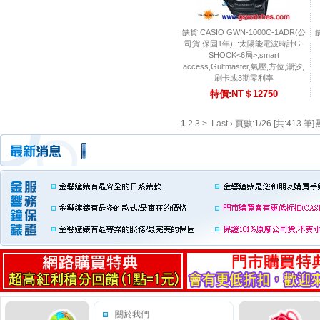
缺貨,CASIO GWN-1000C-1ADR(公
缺
司貨,保固1年):::太陽能電波時計G-
SHOCK<6局>,smart
access,Gulfmaster,氣壓,方位,潮汐,
刷卡或3期零利率
特價:NT＄12750
1
2
3
>
Last ›
頁數:1/26 [共:413 筆] 
關於我們