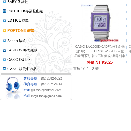
BABY-G 錶款
PRO-TREK專業登山錶
EDIFICE 錶款
POPTONE 錶款
Sheen 錶款
CASIO LA-2000D-6ADF(公司貨,保
C
FASHION 時尚錶款
固1年):::FUTURIST World Time世
年
界時間系列,刷卡不加價或3期零利率
CASIO OUTLET
特價:NT＄2025
頁數:1/1 [共:2 筆]
CASIO 缺貨中商品
客服專線：
(02)2382-5522
傳真專線：
(02)2371-3216
Msn:
gill_tsai@hotmail.com
Mail:
mrgill.tsai@gmail.com