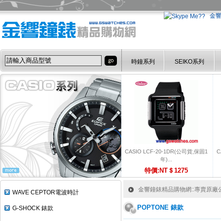
金
時鐘系列
SEIKO系列
CASIO LCF-20-1DR(公司貨,保固1
C
年)...
特價:NT＄1275
金響鐘錶精品購物網::專賣原廠公司
WAVE CEPTOR電波時計
POPTONE 錶款
G-SHOCK 錶款