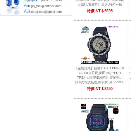
傳真專線：
(02)2371-3216
太陽能,電波時計,藍牙,時尚手錶
Msn:
gill_tsai@hotmail.com
特價:NT＄5695
Mail:
mrgill.tsai@gmail.com
【金響鐘錶】預購,CASIO PRW-30-
【
1ADR(公司貨,保固1年):::PRO
5
TREK,太陽能電波時計,專業登山
錶,6局電波接收,刷卡或3期,PRW30
特價:NT＄8250