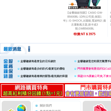
【金響鐘錶預購】CASIO GW-
B5600BL-1DR(公司貨,保固1
年):::G-SHOCK,太陽能,電波時計,復
古運動風主題,刷卡或3
期,GWB5600BL
特價:NT＄3975
關於我們