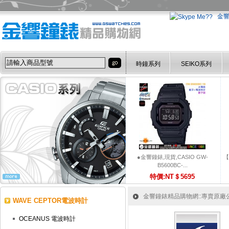
金
時鐘系列
SEIKO系列
●金響鐘錶,現貨,CASIO GW-
【
B5600BC-...
特價:NT＄5695
金響鐘錶精品購物網::專賣原廠公司
WAVE CEPTOR電波時計
OCEANUS 電波時計