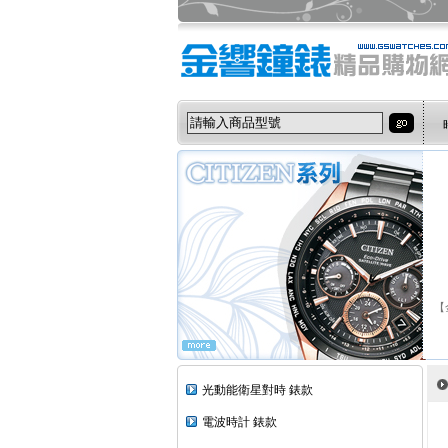
【
光動能衛星對時 錶款
電波時計 錶款