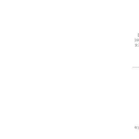
【
16
女
年)