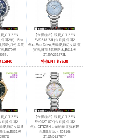
,CITIZEN
【金響鐘錶】現貨,CITIZEN
,保固2年):::Eco-
EW2318-73L(公司貨,保固2
曆,鬧鈴,月份,星期
年):::Eco-Drive,光動能,時尚女錶,藍
石,E870機
寶石,日期,5氣壓防水,E011機
6058L
芯,EW231873L
15840
特價:NT＄7630
,CITIZEN
【金響鐘錶】現貨,CITIZEN
(公司貨,保固2
EM0927-87Y(公司貨,保固2
e,光動能,時尚女錶,5
年):::CITIZEN L,光動能,藍寶石鏡
鏡面,E031機
面,5氣壓防水,E031機
0987E
芯,EM092787Y