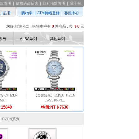
況說明
|
價格過高反應
|
紅利積點說明
|
電子報
入
|
註冊
購物車
|
ATM轉帳登錄
|
客服中心
您好,歡迎光臨!, 購物車中有
0
件商品 , 共
＄0
元
D系列
ALBA系列
其他系列
CITIZEN
【金響鐘錶】現貨,CITIZEN
58...
EW2318-73...
15840
特價:NT＄7630
CITIZEN系列