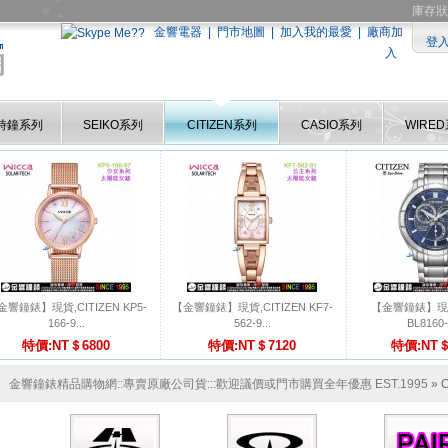
庫存狀
金響電器
|
門市地圖
|
加入我的最愛
|
廠商加
登
入
時鐘系列
SEIKO系列
CITIZEN系列
CASIO系列
WIRE
金響鐘錶】現貨,CITIZEN KP5-
【金響鐘錶】現貨,CITIZEN KF7-
【金響鐘錶】現貨,
166-9...
562-9...
BL8160-
特價:NT＄6800
特價:NT＄7120
特價:NT＄
金響鐘錶精品購物網::專賣原廠公司貨:::歡迎議價或門市購買全年優惠 EST.1995
» 