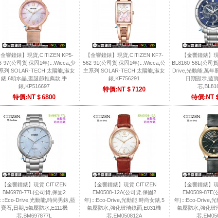
金響鐘錶】現貨,CITIZEN KP5-
【金響鐘錶】現貨,CITIZEN KF7-
【金響鐘錶】現貨
6-97(公司貨,保固1年):::Wicca,少
562-91(公司貨,保固1年):::Wicca,公
BL8160-58L(公司貨
系列,SOLAR-TECH,太陽能,淑女
主系列,SOLAR-TECH,太陽能,淑女
Drive,光動能,萬年
錶,6顆水晶,聖誕節推薦款,手
錶,KF756291
日期顯示,藍寶
錶,KP516697
芯,BL81
特價:NT＄7120
特價:NT＄6800
特價:NT＄
【金響鐘錶】現貨,CITIZEN
【金響鐘錶】現貨,CITIZEN
【金響鐘錶】現貨
BM6978-77L(公司貨,保固2
EM0508-12A(公司貨,保固2
EM0509-87E
:::Eco-Drive,光動能,時尚男錶,藍
年):::Eco-Drive,光動能,時尚女錶,5
年):::Eco-Driv
寶石,日期,5氣壓防水,E111機
氣壓防水,強化玻璃鏡面,E031機
氣壓防水,強化玻璃
芯,BM697877L
芯,EM050812A
芯,EM05