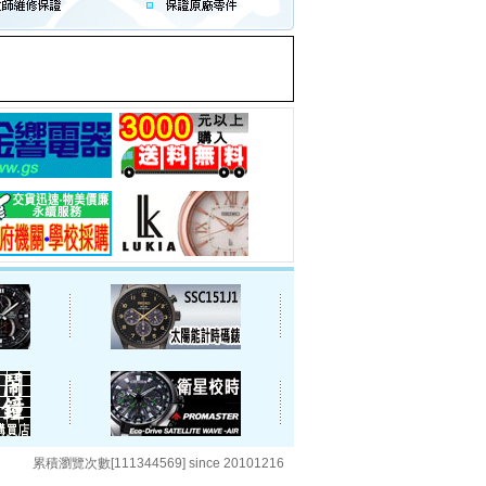
累積瀏覽次數[111344569] since 20101216