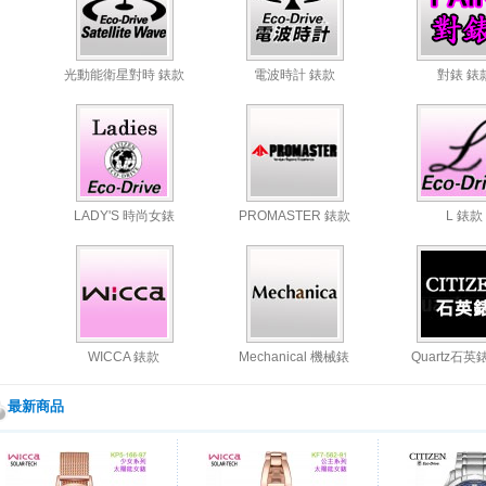
光動能衛星對時 錶款
電波時計 錶款
對錶 錶
LADY'S 時尚女錶
PROMASTER 錶款
L 錶款
WICCA 錶款
Mechanical 機械錶
Quartz石英
最新商品