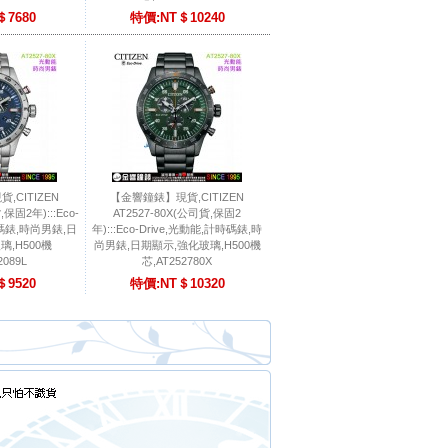
＄7680
特價:NT＄10240
,CITIZEN
【金響鐘錶】現貨,CITIZEN
,保固2年):::Eco-
AT2527-80X(公司貨,保固2
時碼錶,時尚男錶,日
年):::Eco-Drive,光動能,計時碼錶,時
璃,H500機
尚男錶,日期顯示,強化玻璃,H500機
2089L
芯,AT252780X
＄9520
特價:NT＄10320