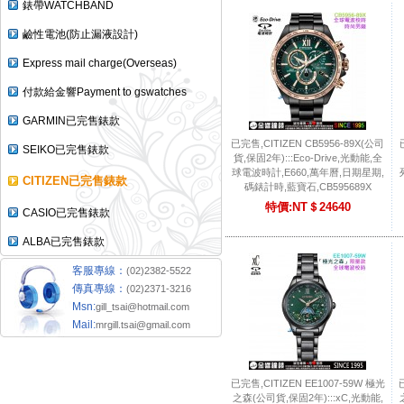
錶帶WATCHBAND
鹼性電池(防止漏液設計)
Express mail charge(Overseas)
付款給金響Payment to gswatches
GARMIN已完售錶款
已完售,CITIZEN CB5956-89X(公司
SEIKO已完售錶款
貨,保固2年):::Eco-Drive,光動能,全
球電波時計,E660,萬年曆,日期星期,
CITIZEN已完售錶款
碼錶計時,藍寶石,CB595689X
特價:NT＄24640
CASIO已完售錶款
ALBA已完售錶款
客服專線：
(02)2382-5522
傳真專線：
(02)2371-3216
Msn:
gill_tsai@hotmail.com
Mail:
mrgill.tsai@gmail.com
已完售,CITIZEN EE1007-59W 極光
之森(公司貨,保固2年):::xC,光動能,