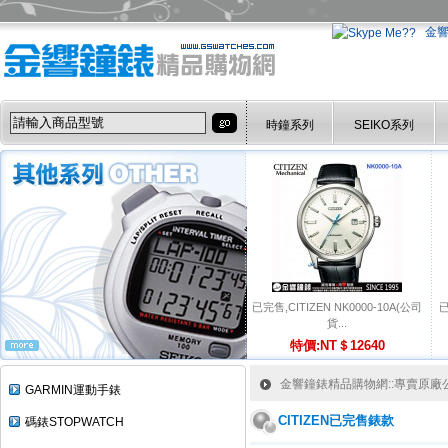
金
時鐘系列
SEIKO系列
已完售,CITIZEN NK0000-10A(公司
已
貨...
特價:NT＄12640
金響鐘錶精品購物網::專賣原廠公司
GARMIN運動手錶
CITIZEN已完售錶款
碼錶STOPWATCH