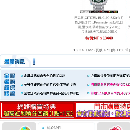
已完售,CITIZEN BN0199-53X(公司
貨,保固2年):::Promaster,光動能,日
期,潛水錶,防水性能水深200公
尺,E168機芯,BN019953X
特價:NT＄13440
1
2
3
>
Last ›
頁數:1/72 [共:1150 筆]
關於我們