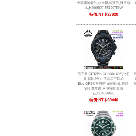
全球電波時計,鈦金屬,藍寶石,日月顯
示,H296機芯,EE100759W
特價:NT＄27920
已完售,CITIZEN CC4066-69E(公司
貨,保固2年):::湛藍星空DLC
Blue,GPS衛星對時,光動能,鈦,碼錶,
鬧鈴,萬年曆,兩地時間,藍寶
石,CC406669E
特價:NT＄69440