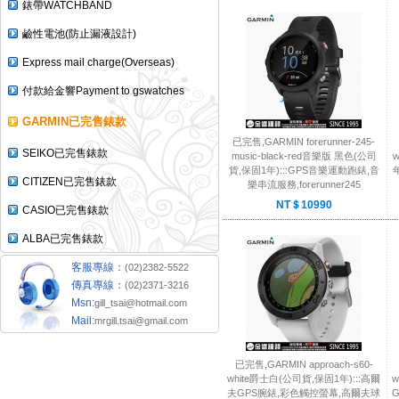
錶帶WATCHBAND
鹼性電池(防止漏液設計)
Express mail charge(Overseas)
付款給金響Payment to gswatches
GARMIN已完售錶款
已完售,GARMIN forerunner-245-
SEIKO已完售錶款
music-black-red音樂版 黑色(公司
貨,保固1年):::GPS音樂運動跑錶,音
年
CITIZEN已完售錶款
樂串流服務,forerunner245
NT＄10990
CASIO已完售錶款
ALBA已完售錶款
客服專線：
(02)2382-5522
傳真專線：
(02)2371-3216
Msn:
gill_tsai@hotmail.com
Mail:
mrgill.tsai@gmail.com
已完售,GARMIN approach-s60-
white爵士白(公司貨,保固1年):::高爾
w
夫GPS腕錶,彩色觸控螢幕,高爾夫球