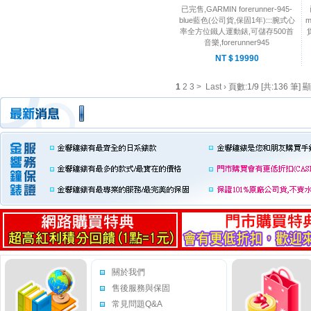
已完售,GARMIN forerunner-945-
blue藍色(公司貨,保固1年):::腕式心
m
率全方位鐵人運動錶,可儲存500首
音樂,forerunner945
NT＄19990
1
2
3
>
Last ›
頁數:1/9 [共:136 筆] 顯
關於我們
售後服務與保固
常見問題Q&A