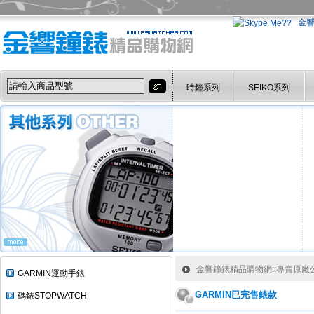
金
時鐘系列
SEIKO系列
金響鐘錶精品購物網::專賣原廠公司
GARMIN運動手錶
GARMIN已完售錶款
碼錶STOPWATCH