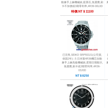
動兼手上鍊機械錶,藍寶石,免運費,刷
卡不加價或3期零利率,4R39-00L0D
特價:NT＄11100
已完售,SEIKO SRP553J1(公司貨,
保固2年):::5 日本製4R36機芯自動
兼手上鍊高級機械錶,星期日期顯示,
免運費,刷卡或3期零利率,4R36-
03J0D
NT＄8250