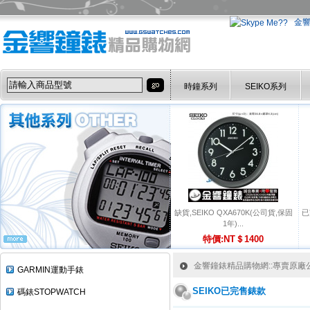
金
時鐘系列
SEIKO系列
缺貨,SEIKO QXA670K(公司貨,保固
已
1年)...
特價:NT＄1400
金響鐘錶精品購物網::專賣原廠公司
GARMIN運動手錶
SEIKO已完售錶款
碼錶STOPWATCH