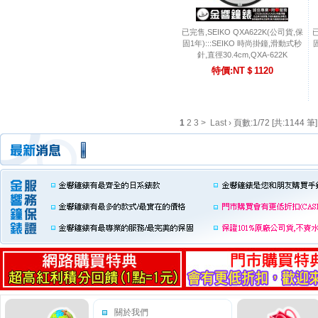
已完售,SEIKO QXA622K(公司貨,保
已
固1年):::SEIKO 時尚掛鐘,滑動式秒
固
針,直徑30.4cm,QXA-622K
特價:NT＄1120
1
2
3
>
Last ›
頁數:1/72 [共:1144 筆]
關於我們