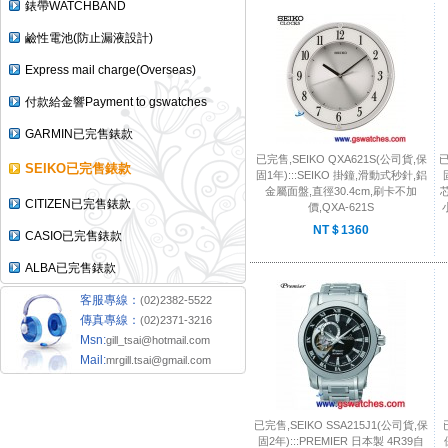
錶帶WATCHBAND
鹼性電池(防止漏液設計)
Express mail charge(Overseas)
付款給金響Payment to gswatches
GARMIN已完售錶款
已完售,SEIKO QXA621S(公司貨,保
已
SEIKO已完售錶款
固1年):::SEIKO 掛鐘,滑動式秒針,鋁
金屬面盤,直徑30.4cm,刷卡不加
CITIZEN已完售錶款
價,QXA-621S
NT＄1360
CASIO已完售錶款
ALBA已完售錶款
客服專線：
(02)2382-5522
傳真專線：
(02)2371-3216
Msn:
gill_tsai@hotmail.com
Mail:
mrgill.tsai@gmail.com
已完售,SEIKO SSA215J1(公司貨,保
固2年):::PREMIER 日本製 4R39自