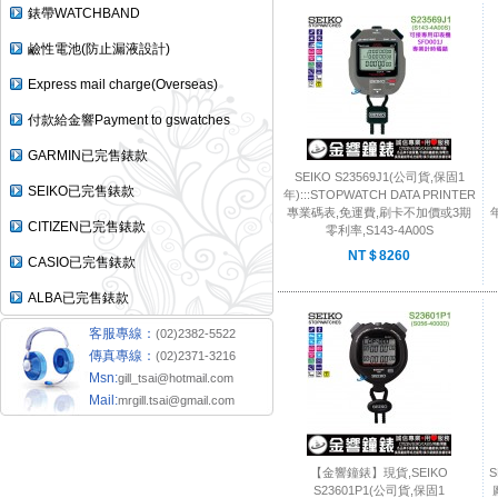
錶帶WATCHBAND
鹼性電池(防止漏液設計)
Express mail charge(Overseas)
付款給金響Payment to gswatches
GARMIN已完售錶款
SEIKO S23569J1(公司貨,保固1
SEIKO已完售錶款
年):::STOPWATCH DATA PRINTER
專業碼表,免運費,刷卡不加價或3期
年
CITIZEN已完售錶款
零利率,S143-4A00S
NT＄8260
CASIO已完售錶款
ALBA已完售錶款
客服專線：
(02)2382-5522
傳真專線：
(02)2371-3216
Msn:
gill_tsai@hotmail.com
Mail:
mrgill.tsai@gmail.com
【金響鐘錶】現貨,SEIKO
S
S23601P1(公司貨,保固1