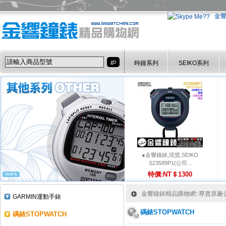
金
時鐘系列
SEIKO系列
●金響鐘錶,現貨,SEIKO
S23589P1(公司...
特價:NT＄1300
金響鐘錶精品購物網::專賣原廠公司
GARMIN運動手錶
碼錶STOPWATCH
碼錶STOPWATCH