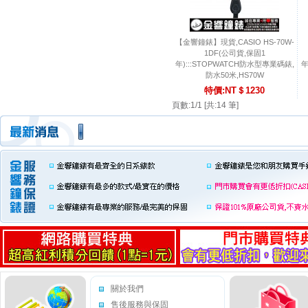
【金響鐘錶】現貨,CASIO HS-70W-
1DF(公司貨,保固1
年):::STOPWATCH防水型專業碼錶,
年
防水50米,HS70W
特價:NT＄1230
頁數:1/1 [共:14 筆]
關於我們
售後服務與保固