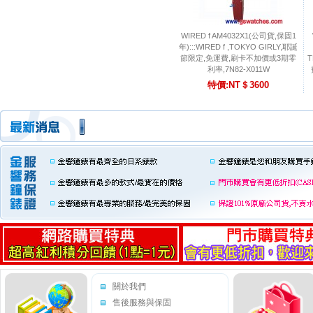
WIRED f AM4032X1(公司貨,保固1
年):::WIRED f ,TOKYO GIRLY,耶誕
節限定,免運費,刷卡不加價或3期零
T
利率,7N82-X011W
特價:NT＄3600
關於我們
售後服務與保固