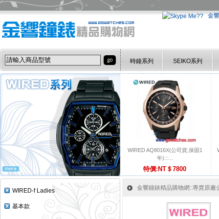
金
時鐘系列
SEIKO系列
WIRED AQ8016X(公司貨,保固1
年):::...
特價:NT＄7800
金響鐘錶精品購物網::專賣原廠公司
WIRED-f Ladies
基本款