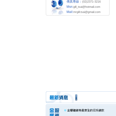
傳真專線：
(02)2371-3216
Msn:
gill_tsai@hotmail.com
Mail:
mrgill.tsai@gmail.com