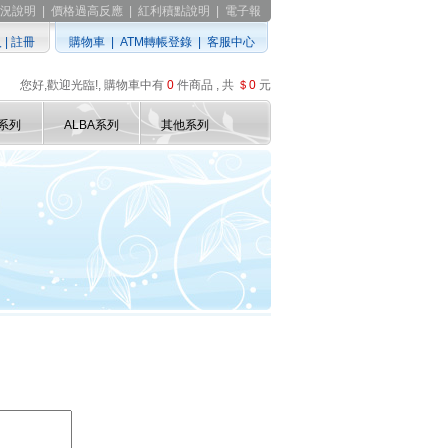
況說明
|
價格過高反應
|
紅利積點說明
|
電子報
入
|
註冊
購物車
|
ATM轉帳登錄
|
客服中心
您好,歡迎光臨!, 購物車中有
0
件商品 , 共
＄0
元
D系列
ALBA系列
其他系列