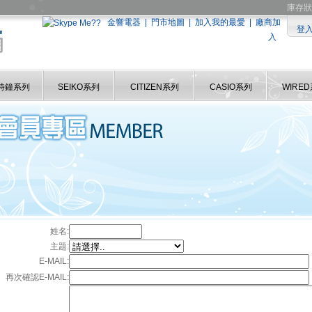
庫存狀
金響電器
|
門市地圖
|
加入我的最愛
|
廠商加
登
入
時鐘系列
SEIKO系列
CITIZEN系列
CASIO系列
WIRE
姓名:
主題:
E-MAIL:
再次確認E-MAIL: