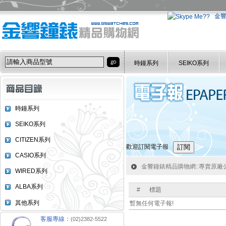
金
時鐘系列
SEIKO系列
時鐘系列
SEIKO系列
CITIZEN系列
歡迎訂閱電子報
CASIO系列
金響鐘錶精品購物網::專賣原廠公司
WIRED系列
ALBA系列
#
標題
其他系列
暫無任何電子報!
客服專線：
(02)2382-5522