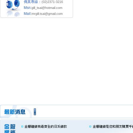
傳真專線：
(02)2371-3216
Msn:
gill_tsai@hotmail.com
Mail:
mrgill.tsai@gmail.com